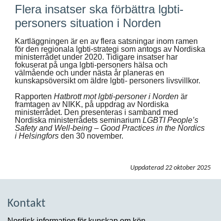
Flera insatser ska förbättra lgbti-
personers situation i Norden
Kartläggningen är en av flera satsningar inom ramen
för den regionala lgbti-strategi som antogs av Nordiska
ministerrådet under 2020. Tidigare insatser har
fokuserat på unga lgbti-personers hälsa och
välmående och under nästa år planeras en
kunskapsöversikt om äldre lgbti- personers livsvillkor.
Rapporten
Hatbrott mot lgbti-personer i Norden
är
framtagen av NIKK, på uppdrag av Nordiska
ministerrådet. Den presenteras i samband med
Nordiska ministerrådets seminarium
LGBTI People’s
Safety and Well-being – Good Practices in the Nordics
i Helsingfors
den 30 november.
Uppdaterad
22 oktober 2025
Kontakt
Nordisk information för kunskap om kön