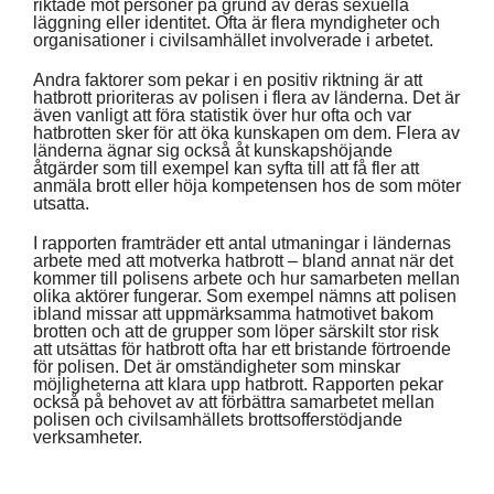
riktade mot personer på grund av deras sexuella
läggning eller identitet. Ofta är flera myndigheter och
organisationer i civilsamhället involverade i arbetet.
Andra faktorer som pekar i en positiv riktning är att
hatbrott prioriteras av polisen i flera av länderna. Det är
även vanligt att föra statistik över hur ofta och var
hatbrotten sker för att öka kunskapen om dem. Flera av
länderna ägnar sig också åt kunskapshöjande
åtgärder som till exempel kan syfta till att få fler att
anmäla brott eller höja kompetensen hos de som möter
utsatta.
I rapporten framträder ett antal utmaningar i ländernas
arbete med att motverka hatbrott – bland annat när det
kommer till polisens arbete och hur samarbeten mellan
olika aktörer fungerar. Som exempel nämns att polisen
ibland missar att uppmärksamma hatmotivet bakom
brotten och att de grupper som löper särskilt stor risk
att utsättas för hatbrott ofta har ett bristande förtroende
för polisen. Det är omständigheter som minskar
möjligheterna att klara upp hatbrott. Rapporten pekar
också på behovet av att förbättra samarbetet mellan
polisen och civilsamhällets brottsofferstödjande
verksamheter.