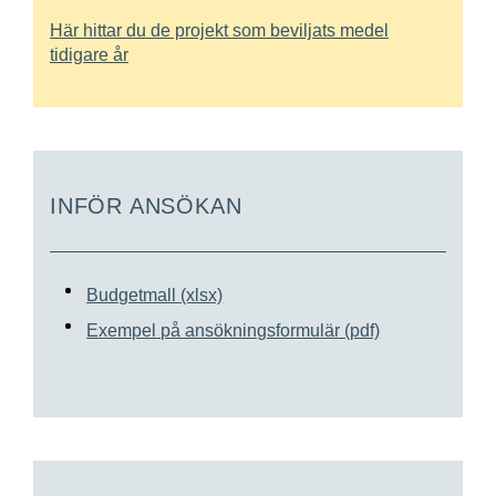
Här hittar du de projekt som beviljats medel
tidigare år
INFÖR ANSÖKAN
Budgetmall (xlsx)
Exempel på ansökningsformulär (pdf)