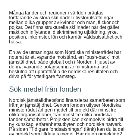
Suomi
Många länder och regioner i världen präglas
fortfarande av stora skillnader i livsförutsättningar
Íslenska
mellan olika grupper av kvinnor och män, flickor och
pojkar. Det finns strukturella skillnader när det gäller
makt och inflytande, diskriminering utbildning, yrke,
position, inkomster, lön och karriär, våldsutsatthet och
hälsa.
En av de utmaningar som Nordiska ministerrådet har
noterat är ett växande motstånd, en ”push-back” mot
jämställdhet, både globalt och i Norden. I ljuset av
denna växande polarisering är ministrarna fast
beslutna att upprätthålla de nordiska resultaten och
driva på för ytterligare framsteg.
Sök medel från fonden
Nordisk jämställdhetsfond finansierar samarbeten som
främjar jämställdhet. Genom fonden utlyser Nordiska
ministerrådet årligen medel till projekt där minst tre
olika organisationer, från minst tre olika nordiska
länder samarbetar. Projekten kan exempelvis bidra till
ny kunskap, erfarenhetsutbyten och nordiska nätverk.
På sidan “Tidigare fondsatsningar“ (länk) kan du ta del
av projekt som tilldelats medel. Har du en projektidé?