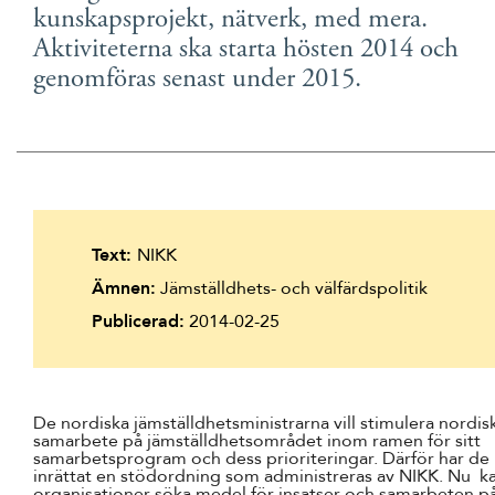
kunskapsprojekt, nätverk, med mera.
Suomi
Aktiviteterna ska starta hösten 2014 och
Íslenska
genomföras senast under 2015.
Text:
NIKK
Ämnen:
Jämställdhets- och välfärdspolitik
Publicerad:
2014-02-25
De nordiska jämställdhetsministrarna vill stimulera nordis
samarbete på jämställdhetsområdet inom ramen för sitt
samarbetsprogram och dess prioriteringar. Därför har de
inrättat en stödordning som administreras av NIKK. Nu k
organisationer söka medel för insatser och samarbeten p