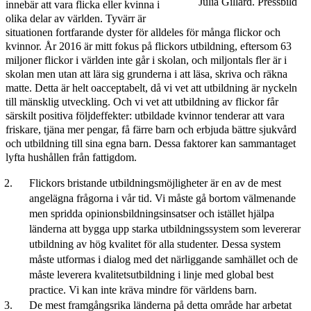
Julia Gillard. Pressbild
innebär att vara flicka eller kvinna i
olika delar av världen. Tyvärr är
situationen fortfarande dyster för alldeles för många flickor och
kvinnor. År 2016 är mitt fokus på flickors utbildning, eftersom 63
miljoner flickor i världen inte går i skolan, och miljontals fler är i
skolan men utan att lära sig grunderna i att läsa, skriva och räkna
matte. Detta är helt oacceptabelt, då vi vet att utbildning är nyckeln
till mänsklig utveckling. Och vi vet att utbildning av flickor får
särskilt positiva följdeffekter: utbildade kvinnor tenderar att vara
friskare, tjäna mer pengar, få färre barn och erbjuda bättre sjukvård
och utbildning till sina egna barn. Dessa faktorer kan sammantaget
lyfta hushållen från fattigdom.
Flickors bristande utbildningsmöjligheter är en av de mest
angelägna frågorna i vår tid. Vi måste gå bortom välmenande
men spridda opinionsbildningsinsatser och istället hjälpa
länderna att bygga upp starka utbildningssystem som levererar
utbildning av hög kvalitet för alla studenter. Dessa system
måste utformas i dialog med det närliggande samhället och de
måste leverera kvalitetsutbildning i linje med global best
practice. Vi kan inte kräva mindre för världens barn.
De mest framgångsrika länderna på detta område har arbetat