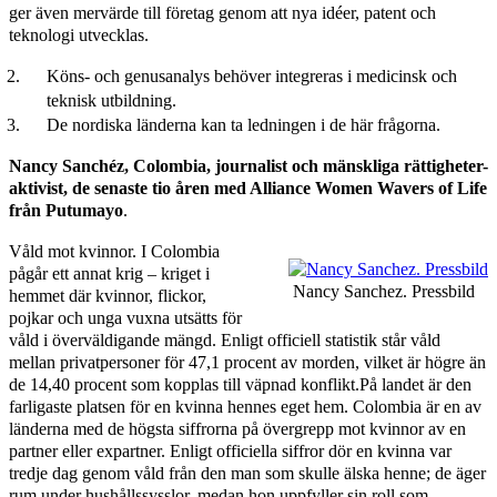
ger även mervärde till företag genom att nya idéer, patent och
teknologi utvecklas.
Köns- och genusanalys behöver integreras i medicinsk och
teknisk utbildning.
De nordiska länderna kan ta ledningen i de här frågorna.
Nancy Sanchéz, Colombia, journalist och mänskliga rättigheter-
aktivist, de senaste tio åren med Alliance Women Wavers of Life
från Putumayo
.
Våld mot kvinnor. I Colombia
pågår ett annat krig – kriget i
Nancy Sanchez. Pressbild
hemmet där kvinnor, flickor,
pojkar och unga vuxna utsätts för
våld i överväldigande mängd. Enligt officiell statistik står våld
mellan privatpersoner för 47,1 procent av morden, vilket är högre än
de 14,40 procent som kopplas till väpnad konflikt.På landet är den
farligaste platsen för en kvinna hennes eget hem. Colombia är en av
länderna med de högsta siffrorna på övergrepp mot kvinnor av en
partner eller expartner. Enligt officiella siffror dör en kvinna var
tredje dag genom våld från den man som skulle älska henne; de äger
rum under hushållssysslor, medan hon uppfyller sin roll som