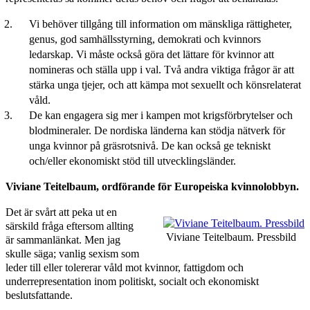
Vi behöver tillgång till information om mänskliga rättigheter,
genus, god samhällsstyrning, demokrati och kvinnors
ledarskap. Vi måste också göra det lättare för kvinnor att
nomineras och ställa upp i val. Två andra viktiga frågor är att
stärka unga tjejer, och att kämpa mot sexuellt och könsrelaterat
våld.
De kan engagera sig mer i kampen mot krigsförbrytelser och
blodmineraler. De nordiska länderna kan stödja nätverk för
unga kvinnor på gräsrotsnivå. De kan också ge tekniskt
och/eller ekonomiskt stöd till utvecklingsländer.
Viviane Teitelbaum, ordförande för Europeiska kvinnolobbyn.
Det är svårt att peka ut en
särskild fråga eftersom allting
Viviane Teitelbaum. Pressbild
är sammanlänkat. Men jag
skulle säga; vanlig sexism som
leder till eller tolererar våld mot kvinnor, fattigdom och
underrepresentation inom politiskt, socialt och ekonomiskt
beslutsfattande.