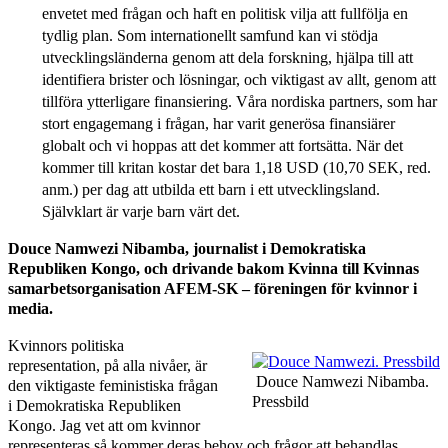
envetet med frågan och haft en politisk vilja att fullfölja en
tydlig plan. Som internationellt samfund kan vi stödja
utvecklingsländerna genom att dela forskning, hjälpa till att
identifiera brister och lösningar, och viktigast av allt, genom att
tillföra ytterligare finansiering. Våra nordiska partners, som har
stort engagemang i frågan, har varit generösa finansiärer
globalt och vi hoppas att det kommer att fortsätta. När det
kommer till kritan kostar det bara 1,18 USD (10,70 SEK, red.
anm.) per dag att utbilda ett barn i ett utvecklingsland.
Självklart är varje barn värt det.
Douce Namwezi Nibamba, journalist i Demokratiska
Republiken Kongo, och drivande bakom
Kvinna till Kvinnas
samarbetsorganisation AFEM-SK
– föreningen för kvinnor i
media.
Kvinnors politiska
representation, på alla nivåer, är
Douce Namwezi Nibamba.
den viktigaste feministiska frågan
Pressbild
i Demokratiska Republiken
Kongo. Jag vet att om kvinnor
representeras så kommer deras behov och frågor att behandlas.