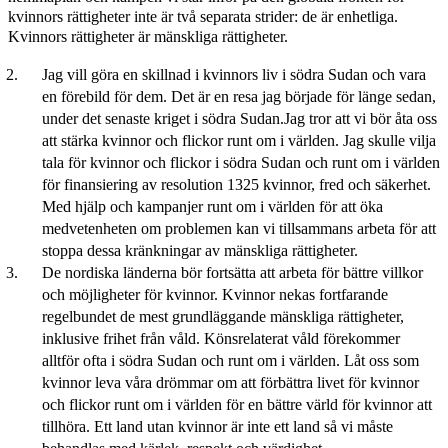
kvinnors rättigheter inte är två separata strider: de är enhetliga.
Kvinnors rättigheter är mänskliga rättigheter.
Jag vill göra en skillnad i kvinnors liv i södra Sudan och vara
en förebild för dem. Det är en resa jag började för länge sedan,
under det senaste kriget i södra Sudan.Jag tror att vi bör åta oss
att stärka kvinnor och flickor runt om i världen. Jag skulle vilja
tala för kvinnor och flickor i södra Sudan och runt om i världen
för finansiering av resolution 1325 kvinnor, fred och säkerhet.
Med hjälp och kampanjer runt om i världen för att öka
medvetenheten om problemen kan vi tillsammans arbeta för att
stoppa dessa kränkningar av mänskliga rättigheter.
De nordiska länderna bör fortsätta att arbeta för bättre villkor
och möjligheter för kvinnor. Kvinnor nekas fortfarande
regelbundet de mest grundläggande mänskliga rättigheter,
inklusive frihet från våld. Könsrelaterat våld förekommer
alltför ofta i södra Sudan och runt om i världen. Låt oss som
kvinnor leva våra drömmar om att förbättra livet för kvinnor
och flickor runt om i världen för en bättre värld för kvinnor att
tillhöra. Ett land utan kvinnor är inte ett land så vi måste