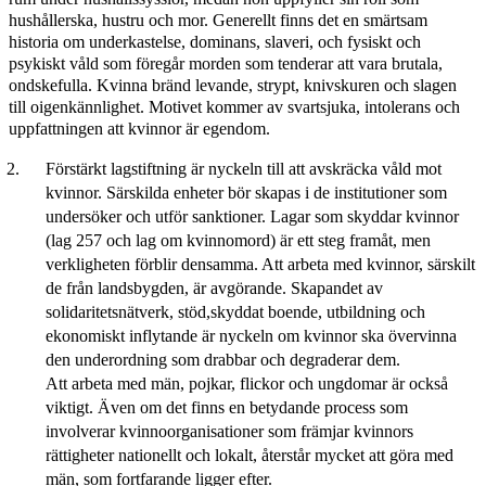
hushållerska, hustru och mor. Generellt finns det en smärtsam
historia om underkastelse, dominans, slaveri, och fysiskt och
psykiskt våld som föregår morden som tenderar att vara brutala,
ondskefulla. Kvinna bränd levande, strypt, knivskuren och slagen
till oigenkännlighet. Motivet kommer av svartsjuka, intolerans och
uppfattningen att kvinnor är egendom.
Förstärkt lagstiftning är nyckeln till att avskräcka våld mot
kvinnor. Särskilda enheter bör skapas i de institutioner som
undersöker och utför sanktioner. Lagar som skyddar kvinnor
(lag 257 och lag om kvinnomord) är ett steg framåt, men
verkligheten förblir densamma. Att arbeta med kvinnor, särskilt
de från landsbygden, är avgörande. Skapandet av
solidaritetsnätverk, stöd,skyddat boende, utbildning och
ekonomiskt inflytande är nyckeln om kvinnor ska övervinna
den underordning som drabbar och degraderar dem.
Att arbeta med män, pojkar, flickor och ungdomar är också
viktigt. Även om det finns en betydande process som
involverar kvinnoorganisationer som främjar kvinnors
rättigheter nationellt och lokalt, återstår mycket att göra med
män, som fortfarande ligger efter.