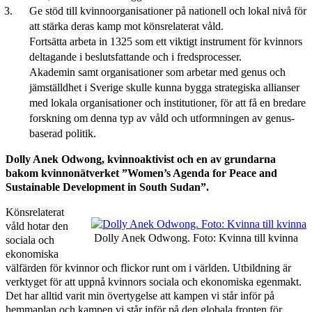
Ge stöd till kvinnoorganisationer på nationell och lokal nivå för
att stärka deras kamp mot könsrelaterat våld.
Fortsätta arbeta in 1325 som ett viktigt instrument för kvinnors
deltagande i beslutsfattande och i fredsprocesser.
Akademin samt organisationer som arbetar med genus och
jämställdhet i Sverige skulle kunna bygga strategiska allianser
med lokala organisationer och institutioner, för att få en bredare
forskning om denna typ av våld och utformningen av genus-
baserad politik.
Dolly Anek Odwong, kvinnoaktivist och en av grundarna
bakom kvinnonätverket
”Women’s Agenda for Peace and
Sustainable Development in South Sudan”.
Könsrelaterat
våld hotar den
Dolly Anek Odwong. Foto: Kvinna till kvinna
sociala och
ekonomiska
välfärden för kvinnor och flickor runt om i världen. Utbildning är
verktyget för att uppnå kvinnors sociala och ekonomiska egenmakt.
Det har alltid varit min övertygelse att kampen vi står inför på
hemmaplan och kampen vi står inför på den globala fronten för