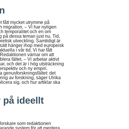
en
t fått mycket utrymme på
h migration. – Vi har nyligen
och temporalitet och en om
 på dessa teman just nu. Tid,
retisk utveckling. Samtidigt är
 sätt hänger ihop med europeisk
tuella i vår tid. Vi har fått
. Redaktionen värnar om att
blera fältet. – Vi arbetar aktivt
gar, och det är i hög utsträckning
rspektiv och ny empiri.
a genusforskningsfältet: det
ring av forskning, säger Ulrika
icera sig, och hur artiklar ska
på ideellt
 forskare som redaktionen
varande system för att meritera