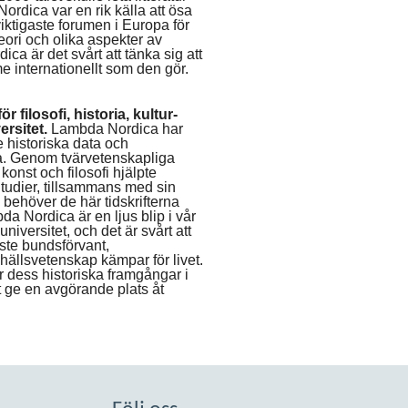
Nordica var en rik källa att ösa
 viktigaste forumen i Europa för
ori och olika aspekter av
ca är det svårt att tänka sig att
 internationellt som den gör.
 filosofi, historia, kultur-
rsitet.
Lambda Nordica har
 historiska data och
na. Genom tvärvetenskapliga
konst och filosofi hjälpte
 Studier, tillsammans med sin
 behöver de här tidskrifterna
bda Nordica är en ljus blip i vår
niversitet, och det är svårt att
ste bundsförvant,
llsvetenskap kämpar för livet.
r dess historiska framgångar i
tt ge en avgörande plats åt