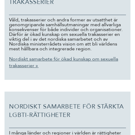
TRAKASSERIER
Suomi
Íslenska
Våld, trakasserier och andra former av utsatthet är
genomgripande samhällsutmaningar med allvarliga
konsekvenser för både individer och organisationer.
Därför är ökad kunskap om sexuella trakasserier en
viktig del i av det nordiska samarbetet och av
Nordiska ministerrådets vision om att bli världens
mest hållbara och integrerade region.
Nordiskt samarbete för ökad kunskap om sexuella
trakasserier »
NORDISKT SAMARBETE FÖR STÄRKTA
LGBTI-RÄTTIGHETER
I många länder och regioner i världen är rättigheter