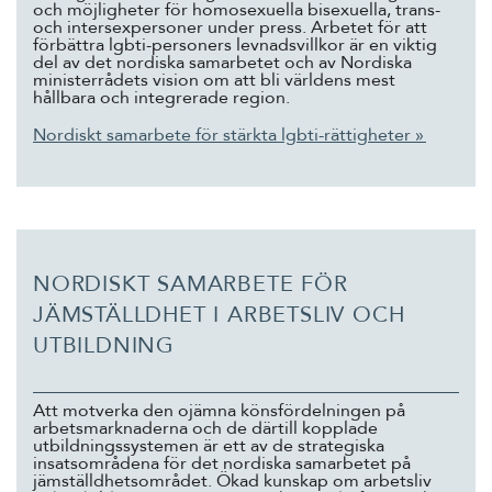
och möjligheter för homosexuella bisexuella, trans-
och intersexpersoner under press. Arbetet för att
förbättra lgbti-personers levnadsvillkor är en viktig
del av det nordiska samarbetet och av Nordiska
ministerrådets vision om att bli världens mest
hållbara och integrerade region.
Nordiskt samarbete för stärkta lgbti-rättigheter »
NORDISKT SAMARBETE FÖR
JÄMSTÄLLDHET I ARBETSLIV OCH
UTBILDNING
Att motverka den ojämna könsfördelningen på
arbetsmarknaderna och de därtill kopplade
utbildningssystemen är ett av de strategiska
insatsområdena för det nordiska samarbetet på
jämställdhetsområdet. Ökad kunskap om arbetsliv