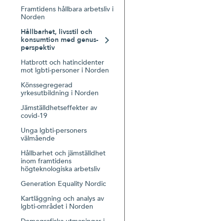
Framtidens hållbara arbetsliv i
Norden
Hållbarhet, livsstil och
konsumtion med genus­
perspektiv
Hatbrott och hatincidenter
mot lgbti-personer i Norden
Könssegregerad
yrkesutbildning i Norden
Jämställdhetseffekter av
covid-19
Unga lgbti-personers
välmående
Hållbarhet och jämställdhet
inom framtidens
högteknologiska arbetsliv
Generation Equality Nordic
Kartläggning och analys av
lgbti-området i Norden