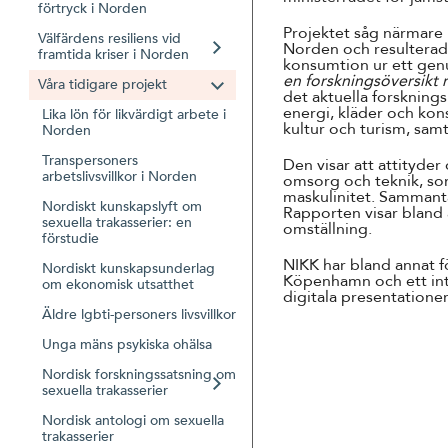
förtryck i Norden
Projektet såg närmare p
Välfärdens resiliens vid
Norden och resulterade
framtida kriser i Norden
konsumtion ur ett gen
en forskningsöversikt 
Våra tidigare projekt
det aktuella forskning
energi, kläder och kon
Lika lön för likvärdigt arbete i
kultur och turism, sam
Norden
Transpersoners
Den visar att attityde
arbetslivsvillkor i Norden
omsorg och teknik, so
maskulinitet. Sammanta
Nordiskt kunskapslyft om
Rapporten visar bland a
sexuella trakasserier: en
omställning.
förstudie
NIKK har bland annat 
Nordiskt kunskapsunderlag
Köpenhamn och ett int
om ekonomisk utsatthet
digitala presentatione
Äldre lgbti-personers livsvillkor
Unga mäns psykiska ohälsa
Nordisk forskningssatsning om
sexuella trakasserier
Nordisk antologi om sexuella
trakasserier