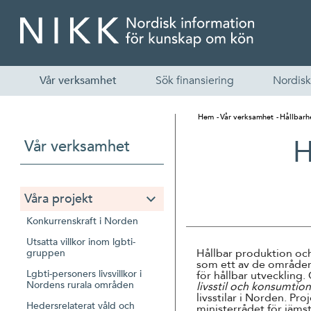
Vår verksamhet
Sök finansiering
Nordisk
Hem
Vår verksamhet
Hållbarh
H
Vår verksamhet
Våra projekt
Konkurrenskraft i Norden
Utsatta villkor inom lgbti-
Hållbar produktion och
gruppen
som ett av de områden 
Lgbti-personers livsvillkor i
för hållbar utveckling.
Nordens rurala områden
livsstil och konsumti
livsstilar i Norden. P
Hedersrelaterat våld och
ministerrådet för jämst