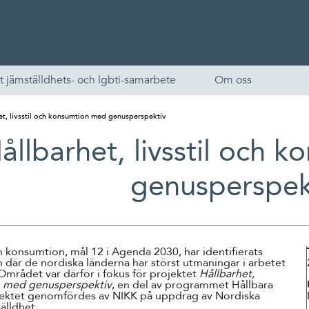
t jämställdhets- och lgbti-samarbete
Om oss
et, livsstil och konsumtion med genus­perspektiv
ållbarhet, livsstil och 
genus­perspek
 konsumtion, mål 12 i Agenda 2030, har identifierats
English
där de nordiska länderna har störst utmaningar i arbetet
 Området var därför i fokus för projektet
Hållbarhet,
Skandinaviska
on med genusperspektiv
, en del av programmet Hållbara
rojektet genomfördes av NIKK på uppdrag av Nordiska
älldhet.