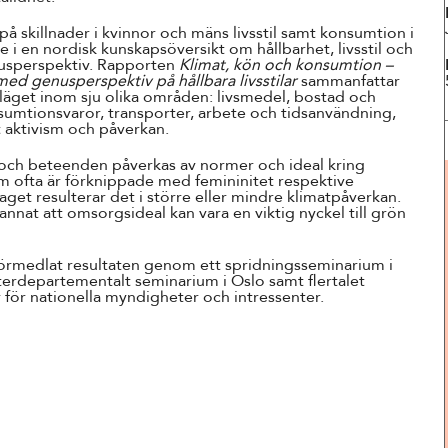
Suomi
å skillnader i kvinnor och mäns livsstil samt konsumtion i
Íslenska
 i en nordisk kunskapsöversikt om hållbarhet, livsstil och
usperspektiv. Rapporten
Klimat, kön och konsumtion –
med genusperspektiv på hållbara livsstilar
sammanfattar
släget inom sju olika områden: livsmedel, bostad och
sumtionsvaror, transporter, arbete och tidsanvändning,
t aktivism och påverkan.
r och beteenden påverkas av normer och ideal kring
m ofta är förknippade med femininitet respektive
get resulterar det i större eller mindre klimatpåverkan.
nnat att omsorgsideal kan vara en viktig nyckel till grön
förmedlat resultaten genom ett spridningsseminarium i
erdepartementalt seminarium i Oslo samt flertalet
r för nationella myndigheter och intressenter.