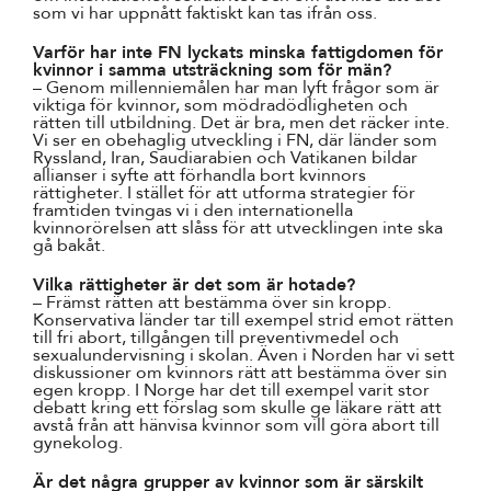
som vi har uppnått faktiskt kan tas ifrån oss.
Varför har inte FN lyckats minska fattigdomen för
kvinnor i samma utsträckning som för män?
– Genom millenniemålen har man lyft frågor som är
viktiga för kvinnor, som mödradödligheten och
rätten till utbildning. Det är bra, men det räcker inte.
Vi ser en obehaglig utveckling i FN, där länder som
Ryssland, Iran, Saudiarabien och Vatikanen bildar
allianser i syfte att förhandla bort kvinnors
rättigheter. I stället för att utforma strategier för
framtiden tvingas vi i den internationella
kvinnorörelsen att slåss för att utvecklingen inte ska
gå bakåt.
Vilka rättigheter är det som är hotade?
– Främst rätten att bestämma över sin kropp.
Konservativa länder tar till exempel strid emot rätten
till fri abort, tillgången till preventivmedel och
sexualundervisning i skolan. Även i Norden har vi sett
diskussioner om kvinnors rätt att bestämma över sin
egen kropp. I Norge har det till exempel varit stor
debatt kring ett förslag som skulle ge läkare rätt att
avstå från att hänvisa kvinnor som vill göra abort till
gynekolog.
Är det några grupper av kvinnor som är särskilt