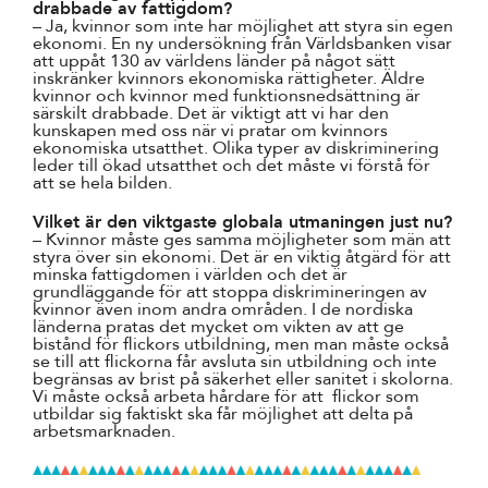
drabbade av fattigdom?
– Ja, kvinnor som inte har möjlighet att styra sin egen
ekonomi. En ny undersökning från Världsbanken visar
att uppåt 130 av världens länder på något sätt
inskränker kvinnors ekonomiska rättigheter. Äldre
kvinnor och kvinnor med funktionsnedsättning är
särskilt drabbade. Det är viktigt att vi har den
kunskapen med oss när vi pratar om kvinnors
ekonomiska utsatthet. Olika typer av diskriminering
leder till ökad utsatthet och det måste vi förstå för
att se hela bilden.
Vilket är den viktgaste globala utmaningen just nu?
– Kvinnor måste ges samma möjligheter som män att
styra över sin ekonomi. Det är en viktig åtgärd för att
minska fattigdomen i världen och det är
grundläggande för att stoppa diskrimineringen av
kvinnor även inom andra områden. I de nordiska
länderna pratas det mycket om vikten av att ge
bistånd för flickors utbildning, men man måste också
se till att flickorna får avsluta sin utbildning och inte
begränsas av brist på säkerhet eller sanitet i skolorna.
Vi måste också arbeta hårdare för att flickor som
utbildar sig faktiskt ska får möjlighet att delta på
arbetsmarknaden.