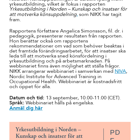
yrkesutbildning, vilket är fokus i rapporten
Yrkesutbildning i Norden – Kunskap och insatser för
att motverka könsuppdelning
,
som NIKK har tagit
fram.
Rapportens författare Angelica Simonsson, fil. dr. i
pedagogik, presenterar resultaten från rapporten.
Hon berättar också om rapportens
rekommendationer om vad som behöver beaktas i
det framtida förändringsarbetet, för att insatser ska
leda till att motverka sned könsfördelning i
yrkesutbildning och på arbetsmarknaden. På
webbinariet finns även möjlighet att ställa frågor.
NIKK arrangerar webbinariet i samverkan med
NIVA
,
Nordic Institute for Advanced Training in
Occupational Health.
Webbinariet är kostnadsfritt
och öppet för alla.
Datum och tid:
13 september, 10.00-11.00 (CET).
Språk:
Webbinariet hålls på engelska.
Anmäl dig här
Yrkesutbildning i Norden –
PD
Kunskap och insatser för att