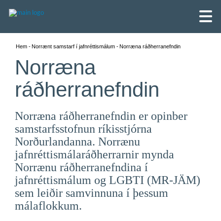
Hem
Norrænt samstarf í jafnréttismálum
Norræna ráðherranefndin
Norræna
ráðherranefndin
Norræna ráðherranefndin er opinber
samstarfsstofnun ríkisstjórna
Norðurlandanna. Norrænu
jafnréttismálaráðherrarnir mynda
Norrænu ráðherranefndina í
jafnréttismálum og LGBTI (MR-JÄM)
English
sem leiðir samvinnuna í þessum
málaflokkum.
Skandinaviska