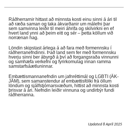
Suomi
Íslenska
Ráðherrarnir hittast að minnsta kosti einu sinni á ári til
að ræða saman og taka ákvarðanir um málefni þar
sem samvinna leiðir til meiri áhrifa og skilvirkni en ef
hvert land ynni að þeim eitt og sér – þetta köllum við
norrænan hag.
Löndin skipstast árlega á að fara með formennsku í
ráðherranefndinni. Það land sem fer með formennsku
hverju sinni ber ábyrgð á því að forgangsraða vinnunni
og samhæfa verkefni og fyrirkomulag innan ramma
samstarfsáætluninnar.
Embættismannanefndin um jafnréttimál og LGBTI (ÄK-
JÄM), sem samanstendur af embættisfólki frá öllum
löndum og sjálfstjórnarsvæðum, hittist að minnsta kosti
þrisvar á ári. Nefndin leiðir vinnuna og undirbýr fundi
ráðherranna.
Updated
8 April 2025