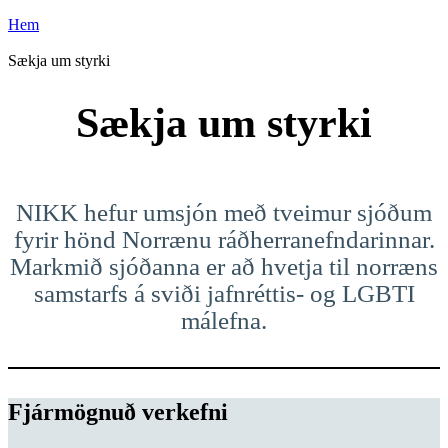
Hem
Sækja um styrki
Sækja um styrki
NIKK hefur umsjón með tveimur sjóðum
fyrir hönd Norrænu ráðherranefndarinnar.
Markmið sjóðanna er að hvetja til norræns
samstarfs á sviði jafnréttis- og LGBTI
málefna.
Fjármögnuð verkefni