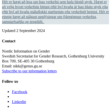
Hér er hægt að lesa um þau verkefni sem hafa hlotið styrk. Hægt er
að velja hvort verkefnin birtast eftir því hvaða ár þau hlutu styrk eða
eftir því að hvaða málaflokki starfsemin eða verkefnið beinist. Hér er
einnig hægt að nálgast upplýsingar um fjármögnun verkefna,
samstarfsaðila og tengiliði.
Updated
2 September 2024
Contact
Nordic Information on Gender
Swedish Secretariat for Gender Research, Gothenburg University
Box 709, SE-405 30 Gothenburg
Email: nikk@genus.gu.se
Subscribe to our information letters
Follow us
Facebook
Linkedin