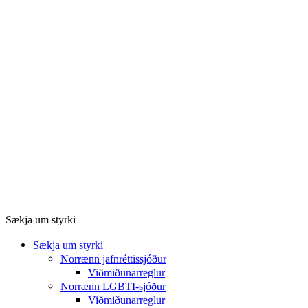
Sækja um styrki
Sækja um styrki
Norrænn jafnréttissjóður
Viðmiðunarreglur
Norrænn LGBTI-sjóður
Viðmiðunarreglur