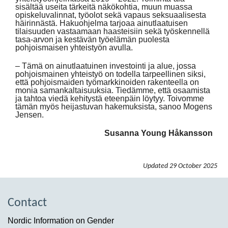
sisältää useita tärkeitä näkökohtia, muun muassa
opiskeluvalinnat, työolot sekä vapaus seksuaalisesta
häirinnästä. Hakuohjelma tarjoaa ainutlaatuisen
tilaisuuden vastaamaan haasteisiin sekä työskennellä
tasa-arvon ja kestävän työelämän puolesta
pohjoismaisen yhteistyön avulla.
– Tämä on ainutlaatuinen investointi ja alue, jossa
pohjoismainen yhteistyö on todella tarpeellinen siksi,
että pohjoismaiden työmarkkinoiden rakenteella on
monia samankaltaisuuksia. Tiedämme, että osaamista
ja tahtoa viedä kehitystä eteenpäin löytyy. Toivomme
tämän myös heijastuvan hakemuksista, sanoo Mogens
Jensen.
Susanna Young Håkansson
Updated
29 October 2025
Contact
Nordic Information on Gender