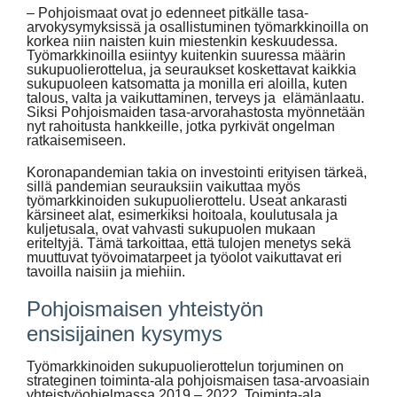
– Pohjoismaat ovat jo edenneet pitkälle tasa-
arvokysymyksissä ja osallistuminen työmarkkinoilla on
korkea niin naisten kuin miestenkin keskuudessa.
Työmarkkinoilla esiintyy kuitenkin suuressa määrin
sukupuolierottelua, ja seuraukset koskettavat kaikkia
sukupuoleen katsomatta ja monilla eri aloilla, kuten
talous, valta ja vaikuttaminen, terveys ja elämänlaatu.
Siksi Pohjoismaiden tasa-arvorahastosta myönnetään
nyt rahoitusta hankkeille, jotka pyrkivät ongelman
ratkaisemiseen.
Koronapandemian takia on investointi erityisen tärkeä,
sillä pandemian seurauksiin vaikuttaa myös
työmarkkinoiden sukupuolierottelu. Useat ankarasti
kärsineet alat, esimerkiksi hoitoala, koulutusala ja
kuljetusala, ovat vahvasti sukupuolen mukaan
eriteltyjä. Tämä tarkoittaa, että tulojen menetys sekä
muuttuvat työvoimatarpeet ja työolot vaikuttavat eri
tavoilla naisiin ja miehiin.
Pohjoismaisen yhteistyön
ensisijainen kysymys
Työmarkkinoiden sukupuolierottelun torjuminen on
strateginen toiminta-ala pohjoismaisen tasa-arvoasiain
yhteistyöohjelmassa 2019 – 2022. Toiminta-ala