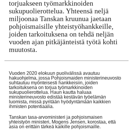
torjuakseen työmarkkinoiden
Suomi
sukupuolierottelua. Yhteensä neljä
miljoonaa Tanskan kruunua jaetaan
Íslenska
pohjoismaisille yhteistyöhankkeille,
joiden tarkoituksena on tehdä neljän
vuoden ajan pitkäjänteistä työtä kohti
muutosta.
Vuoden 2020 elokuun puolivälissä avautuu
hakuohjelma, jossa Pohjoismaiden ministerineuvosto
suhtautuu myönteisesti hankkeisiin, joiden
tarkoituksena on torjua työmarkkinoiden
sukupuolierottelua. Haun kautta haluaa
ministerineuvosto edistää kestävän työelämän
luomista, missä pyritään hyödyntämään kaikkien
ihmisten potentiaalia.
Tanskan tasa-arvoministeri ja pohjoismaisen
yhteistyön ministeri, Mogens Jensen, korostaa, että
asia on erittäin tärkeä kaikille pohjoismaille.