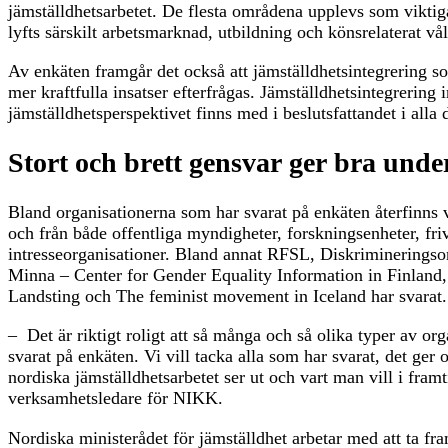
jämställdhetsarbetet. De flesta områdena upplevs som viktig
lyfts särskilt arbetsmarknad, utbildning och könsrelaterat vå
Av enkäten framgår det också att jämställdhetsintegrering s
mer kraftfulla insatser efterfrågas. Jämställdhetsintegrering 
jämställdhetsperspektivet finns med i beslutsfattandet i alla
Stort och brett gensvar ger bra unde
Bland organisationerna som har svarat på enkäten återfinns
och från både offentliga myndigheter, forskningsenheter, fri
intresseorganisationer. Bland annat RFSL, Diskrimineri
Minna – Center for Gender Equality Information in Finlan
Landsting och The feminist movement in Iceland har svarat.
– Det är riktigt roligt att så många och så olika typer av or
svarat på enkäten. Vi vill tacka alla som har svarat, det ger 
nordiska jämställdhetsarbetet ser ut och vart man vill i fram
verksamhetsledare för NIKK.
Nordiska ministerådet för jämställdhet arbetar med att ta fr