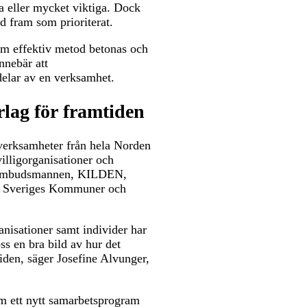
a eller mycket viktiga. Dock
ld fram som prioriterat.
om effektiv metod betonas och
innebär att
 delar av en verksamhet.
rlag för framtiden
 verksamheter från hela Norden
villigorganisationer och
ngsombudsmannen, KILDEN,
d, Sveriges Kommuner och
ganisationer samt individer har
oss en bra bild av hur det
tiden, säger Josefine Alvunger,
am ett nytt samarbetsprogram