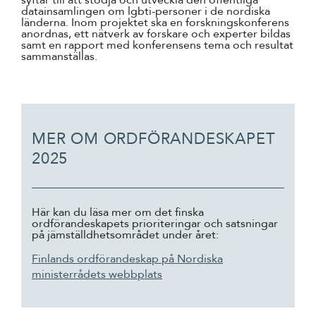
syftar till att stödja och utveckla den offentliga
datainsamlingen om lgbti-personer i de nordiska
länderna. Inom projektet ska en forskningskonferens
anordnas, ett nätverk av forskare och experter bildas
samt en rapport med konferensens tema och resultat
sammanställas.
MER OM ORDFÖRANDESKAPET
2025
Här kan du läsa mer om det finska
ordförandeskapets prioriteringar och satsningar
på jämställdhetsområdet under året:
Finlands ordförandeskap på Nordiska
ministerrådets webbplats