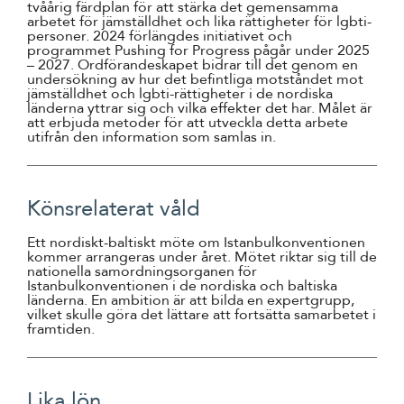
tvåårig färdplan för att stärka det gemensamma
arbetet för jämställdhet och lika rättigheter för lgbti-
personer. 2024 förlängdes initiativet och
programmet
Pushing for Progress
pågår under 2025
– 2027. Ordförandeskapet bidrar till det genom en
undersökning av hur det befintliga motståndet mot
jämställdhet och lgbti-rättigheter i de nordiska
länderna yttrar sig och vilka effekter det har. Målet är
att erbjuda metoder för att utveckla detta arbete
utifrån den information som samlas in.
Könsrelaterat våld
Ett nordiskt-baltiskt möte om Istanbulkonventionen
kommer arrangeras under året. Mötet riktar sig till de
nationella samordningsorganen för
Istanbulkonventionen i de nordiska och baltiska
länderna. En ambition är att bilda en expertgrupp,
vilket skulle göra det lättare att fortsätta samarbetet i
framtiden.
Lika lön