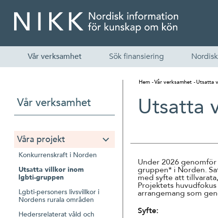
Vår verksamhet
Sök finansiering
Nordisk
Hem
Vår verksamhet
Utsatta 
Utsatta 
Vår verksamhet
Våra projekt
Konkurrenskraft i Norden
Under 2026 genomför NI
gruppen* i Norden. Sat
Utsatta villkor inom
med syfte att tillvarata
lgbti-gruppen
Projektets huvudfokus 
Lgbti-personers livsvillkor i
arrangemang som geno
Nordens rurala områden
Syfte:
Hedersrelaterat våld och