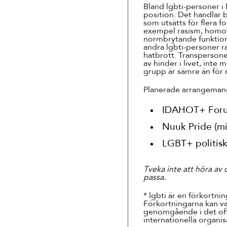
Bland lgbti-personer i 
position. Det handlar 
som utsätts för flera f
exempel rasism, homofo
normbrytande funktiona
andra lgbti-personer r
hatbrott. Transpersone
av hinder i livet, inte 
grupp är sämre än för 
Planerade arrangemang
IDAHOT+ Foru
Nuuk Pride (mi
LGBT+ politis
Tveka inte att höra av
passa.
* lgbti är en förkortn
Förkortningarna kan va
genomgående i det offi
internationella organis