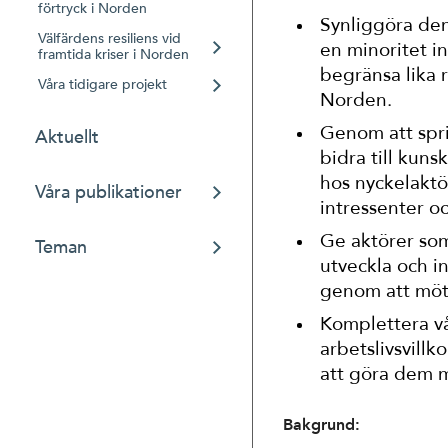
förtryck i Norden
Synliggöra den 
Välfärdens resiliens vid
en minoritet in
framtida kriser i Norden
begränsa lika r
Våra tidigare projekt
Norden.
Genom att spri
Aktuellt
bidra till kun
hos nyckelaktö
Våra publikationer
intressenter o
Ge aktörer so
Teman
utveckla och 
genom att möt
Komplettera vå
arbetslivsvillk
att göra dem m
Bakgrund: