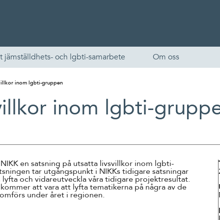
t jämställdhets- och lgbti-samarbete
Om oss
villkor inom lgbti-gruppen
villkor inom lgbti-grupp
KK en satsning på utsatta livsvillkor inom lgbti-
sningen tar utgångspunkt i NIKKs tidigare satsningar
, lyfta och vidareutveckla våra tidigare projektresultat.
English
kommer att vara att lyfta tematikerna på några av de
mförs under året i regionen.
Skandinaviska