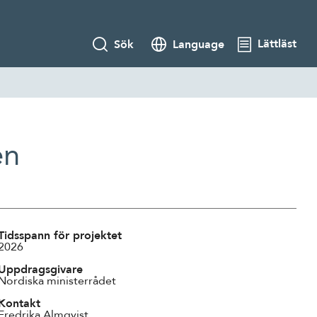
Lättläst
Sök
Language
en
Tidsspann för projektet
2026
Uppdragsgivare
Nordiska ministerrådet
Kontakt
Fredrika Almqvist