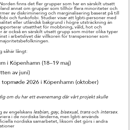
Norden finns det fler grupper som har en särskilt utsatt
bland annat om grupper som tillhör flera minoriteter och
ormer av diskriminering och marginalisering baserat på till
bi och funkofobi. Studier visar att lgbti-personer med
litet eller utländsk bakgrund i högre utsträckning än
apporterar utsatthet för mobbning, våld, hot och
r är också en särskilt utsatt grupp som möter olika typer
minst i arbetslivet där villkoren för transpersoner som
majoritetsbefolkningen.
 såhär långt:
m i Köpenhamn (18–19 maj)
tten av juni)
k topmøde 2026 i Köpenhamn (oktober)
 dig om du har ett evenemang där vårt projekt skulle
ing av engelskans
lesbian
,
gay
,
bisexual
,
trans
och
intersex
.
riera i de nordiska länderna, men lgbti används
ciella nordiska samarbetet, liksom det görs i andra
ationer