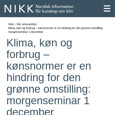
Hem
Vår verksamhet
Klima, køn og forbrug – kønsnormer er en hindring for den grønne omstilling:
morgenseminar 1 december
Klima, køn og
forbrug –
kønsnormer er en
hindring for den
grønne omstilling:
morgenseminar 1
English
december
Skandinaviska