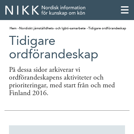
Hem
Nordiskt jämställdhets- och lgbti-samarbete
Tidigare ordförandeskap
Tidigare
ordförandeskap
På dessa sidor arkiverar vi
ordförandeskapens aktiviteter och
prioriteringar, med start från och med
Finland 2016.
English
Skandinaviska