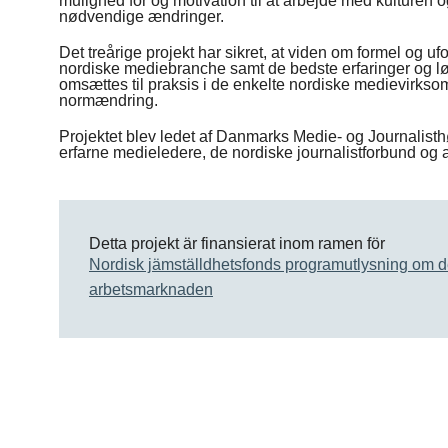
mulighed for og motivation til at arbejde med kulturen 
nødvendige ændringer.
Det treårige projekt har sikret, at viden om formel og ufo
nordiske mediebranche samt de bedste erfaringer og lø
omsættes til praksis i de enkelte nordiske medievirkso
normændring.
Projektet blev ledet af Danmarks Medie- og Journalist
erfarne medieledere, de nordiske journalistforbund og 
Detta projekt är finansierat inom ramen för
Nordisk jämställdhetsfonds programutlysning om 
arbetsmarknaden