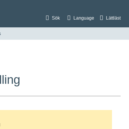
Sök
Language
Lättläst
s
dling
g