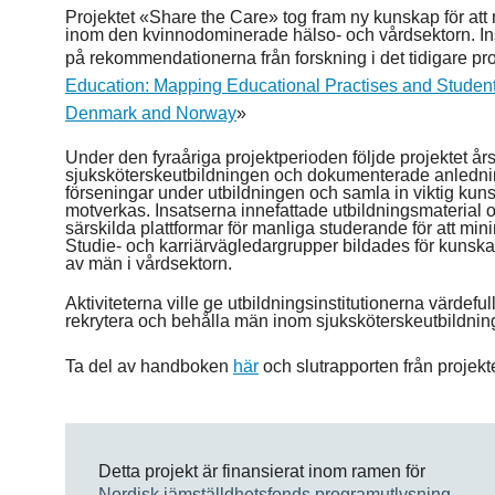
Projektet «Share the Care» tog fram ny kunskap för at
inom den kvinnodominerade hälso- och vårdsektorn. Insa
på rekommendationerna från forskning i det tidigare pro
Education: Mapping Educational Practises and Student
Denmark and Norway
»
Under den fyraåriga projektperioden följde projektet å
sjuksköterskeutbildningen och dokumenterade anlednin
förseningar under utbildningen och samla in viktig ku
motverkas. Insatserna innefattade utbildningsmaterial
särskilda plattformar för manliga studerande för att min
Studie- och karriärvägledargrupper bildades för kuns
av män i vårdsektorn.
Aktiviteterna ville ge utbildningsinstitutionerna värdeful
rekrytera och behålla män inom sjuksköterskeutbildnin
Ta del av handboken
här
och slutrapporten från projekt
Detta projekt är finansierat inom ramen för
Nordisk jämställdhetsfonds programutlysning