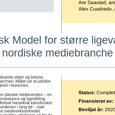
Are Saastad, a
Alex Cuadrado, 
k Model for større lige
nordiske mediebranche
ndsamle viden og belyse,
chen. Målet var at udvikle
ighed i branchen.
Status:
Comple
 den danske medieverden – en
sbalance og ligestilling.
Finansierat av:
rtsat hierarkisk kønsforskel.
sordenen i lang tid – især
Beviljat år:
202
ske medievirksomheder