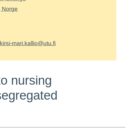
, Norge
:
,
kirsi-mari.kallio@utu.fi
to nursing
segregated