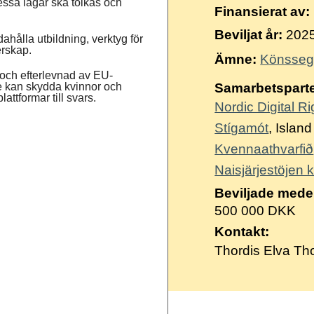
essa lagar ska tolkas och
Suomi
Finansierat av:
Íslenska
Beviljat år:
202
hålla utbildning, verktyg för
erskap.
Ämne:
Könsseg
 och efterlevnad av EU-
tre kan skydda kvinnor och
Samarbetsparte
attformar till svars.
Nordic Digital R
Stígamót
, Island
Kvennaathvarfið
Naisjärjestöjen k
Beviljade mede
500 000 DKK
Kontakt:
Thordis Elva Tho