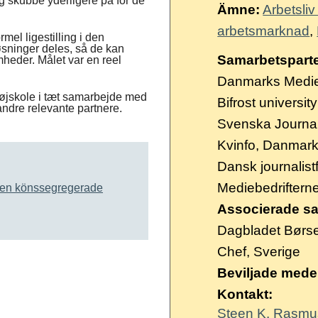
og skubbe yderligere på for de
Ämne:
Arbetsli
arbetsmarknad
rmel ligestilling i den
sninger deles, så de kan
Samarbetsparte
mheder. Målet var en reel
Danmarks Medie-
højskole i tæt samarbejde med
Bifrost university
andre relevante partnere.
Svenska Journal
Kvinfo, Danmar
Dansk journalis
Mediebedriftern
den könssegregerade
Associerade sa
Dagbladet Børs
Chef, Sverige
Beviljade mede
Kontakt:
Steen K. Rasm