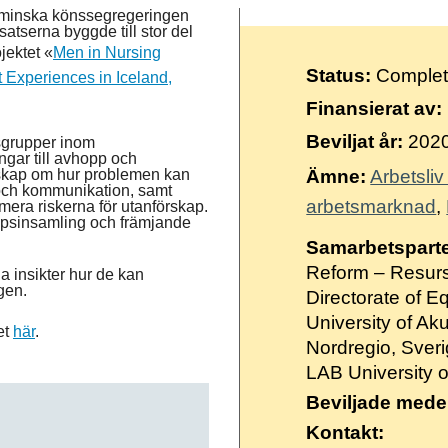
t minska könssegregeringen
tserna byggde till stor del
jektet «
Men in Nursing
Status:
Comple
 Experiences in Iceland,
Finansierat av:
Beviljat år:
202
rsgrupper inom
gar till avhopp och
nskap om hur problemen kan
Ämne:
Arbetsli
 och kommunikation, samt
arbetsmarknad
imera riskerna för utanförskap.
kapsinsamling och främjande
Samarbetsparte
Reform – Resurs
la insikter hur de kan
gen.
Directorate of Eq
University of Aku
et
här
.
Nordregio, Sver
LAB University 
Beviljade mede
Kontakt: