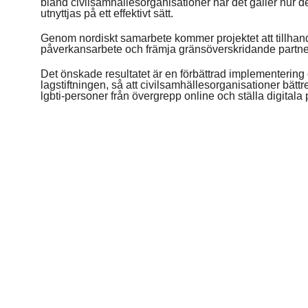
bland civilsamhällesorganisationer när det gäller hur d
utnyttjas på ett effektivt sätt.
Genom nordiskt samarbete kommer projektet att tillhanda
påverkansarbete och främja gränsöverskridande partn
Det önskade resultatet är en förbättrad implementering
lagstiftningen, så att civilsamhällesorganisationer bät
lgbti-personer från övergrepp online och ställa digitala pl