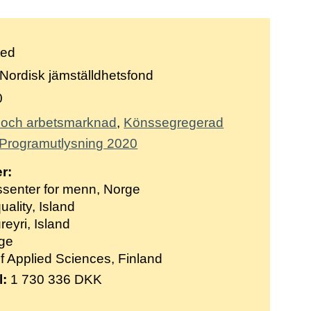
ted
Nordisk jämställdhetsfond
0
v och arbetsmarknad
Könssegregerad
Programutlysning 2020
r:
senter for menn, Norge
uality, Island
reyri
, Island
ige
of Applied Sciences
, Finland
l:
1 730 336 DKK