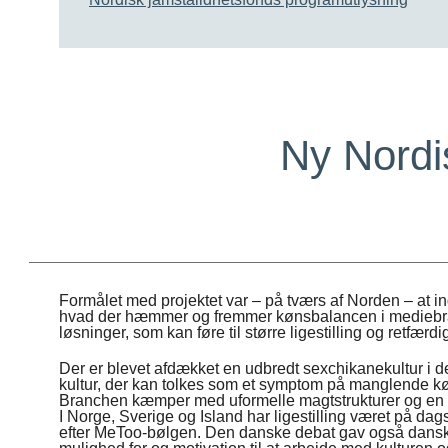
Ny Nordis
Formålet med projektet var – på tværs af Norden – at i
hvad der hæmmer og fremmer kønsbalancen i mediebran
løsninger, som kan føre til større ligestilling og retfærd
Der er blevet afdækket en udbredt sexchikanekultur i
kultur, der kan tolkes som et symptom på manglende køn
Branchen kæmper med uformelle magtstrukturer og en fo
I Norge, Sverige og Island har ligestilling været på dag
efter MeToo-bølgen. Den danske debat gav også dan