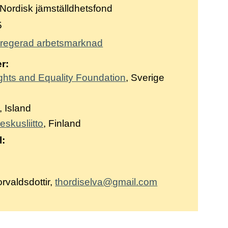
Nordisk jämställdhetsfond
5
regerad arbetsmarknad
r:
ights and Equality Foundation
, Sverige
, Island
eskusliitto
, Finland
l:
rvaldsdottir,
thordiselva@gmail.com