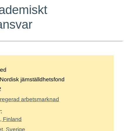
kademiskt
ansvar
ted
Nordisk jämställdhetsfond
2
regerad arbetsmarknad
:
, Finland
et, Sverige