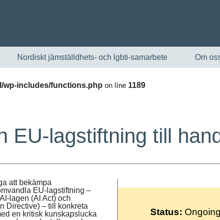
Nordiskt jämställdhets- och lgbti-samarbete
Om os
/wp-includes/functions.php
1189
on line
 EU-lagstiftning till han
English
måga att bekämpa
 omvandla EU-lagstiftning –
, AI-lagen (AI Act) och
Skandinaviska
 Directive
) – till konkreta
Status:
Ongoin
 med en kritisk kunskapslucka