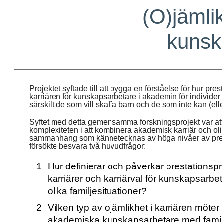
(O)jämli
kunsk
Projektet syftade till att bygga en förståelse för hur pr
karriären för kunskapsarbetare i akademin för individer 
särskilt de som vill skaffa barn och de som inte kan (eller
Syftet med detta gemensamma forskningsprojekt var at
komplexiteten i att kombinera akademisk karriär och olika
sammanhang som kännetecknas av höga nivåer av prest
försökte besvara två huvudfrågor:
Hur definierar och påverkar prestations
karriärer och karriärval för kunskapsarb
olika familjesituationer?
Vilken typ av ojämlikhet i karriären möte
akademiska kunskapsarbetare med famil