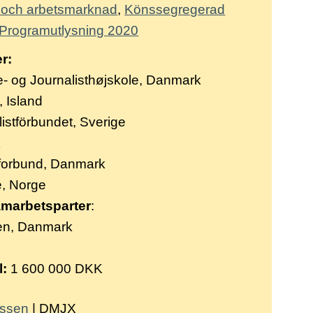
v och arbetsmarknad
Könssegregerad
Programutlysning 2020
r:
 og Journalisthøjskole
, Danmark
, Island
istförbundet, Sverige
k
tforbund
, Danmark
e
, Norge
marbetsparter
:
en
, Danmark
l:
1 600 000 DKK
ussen
| DMJX