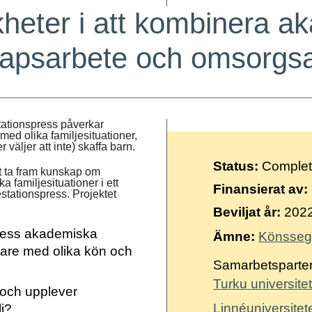
kheter i att kombinera a
apsarbete och omsorgs
estationspress påverkar
med olika familjesituationer,
 väljer att inte) skaffa barn.
Status:
Comple
t ta fram kunskap om
 familjesituationer i ett
Finansierat av:
ationspress. Projektet
Beviljat år:
202
press akademiska
Ämne:
Könsseg
etare med olika kön och
Samarbetsparter
Turku universitet
r och upplever
Linnéuniversitet
j?