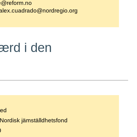
re@reform.no
alex.cuadrado@nordregio.org
værd i den
ted
Nordisk jämställdhetsfond
0