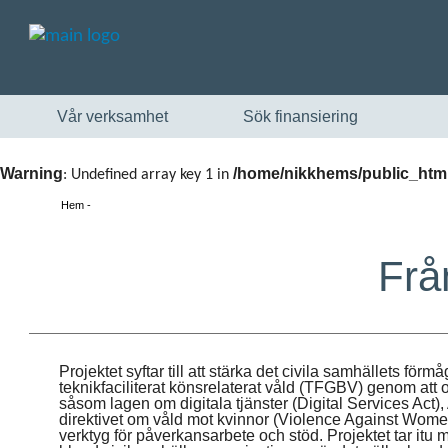
Vår verksamhet
Sök finansiering
Warning
/home/nikkhems/public_html
: Undefined array key 1 in
Hem
Från
Projektet syftar till att stärka det civila samhällets för
teknikfaciliterat könsrelaterat våld (TFGBV) genom att
såsom lagen om digitala tjänster (
Digital Services Act
)
direktivet om våld mot kvinnor (
Violence Against Women
verktyg för påverkansarbete och stöd. Projektet tar itu