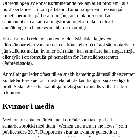
Utbredningen av könsdiskriminerande reklam är ett problem i alla
nordiska länder – utom på Island. Enligt rapporten ”Sexism på
köpet” beror det på flera framgångsrika faktorer som kan
sammanfattas i att anmälningsförfarandet är enkelt och att
anmälningarna hanteras snabbt och kunnigt.
För att anmäla reklam som enligt den isländska lagtexten
”förolämpar eller vanärar det ena könet eller på något sätt motarbetar
jämställdhet mellan kvinnor och män” kan anmälare kan ringa, mejla
eller fylla i ett formulär på hemsidan för Jämställdhetscentret
(Jafnréttisstofa).
Anmälningar leder oftast till en snabb hantering: Jämställdhetscentret
kontaktar företaget och meddelar att de kan ha gjort sig skyldiga till
brott. Sedan 2010 har samtliga företag som anmälts valt att ta bort
reklamen.
Kvinnor i media
Medierepresentation är ett annat område som tas upp i ett
samarbetsprojekt med titeln ”Women and men in the news”, som
publicerades 2017. Rapportens visar att kvinnor generellt är