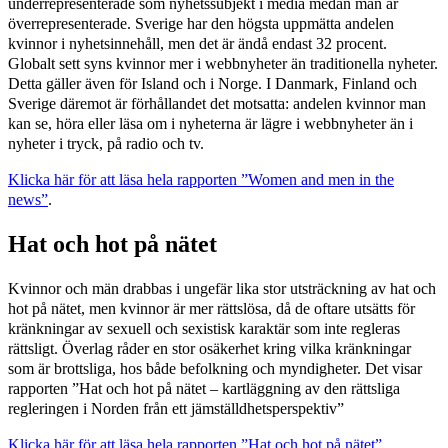
underrepresenterade som nyhetssubjekt i media medan män är
överrepresenterade. Sverige har den högsta uppmätta andelen
kvinnor i nyhetsinnehåll, men det är ändå endast 32 procent.
Globalt sett syns kvinnor mer i webbnyheter än traditionella nyheter.
Detta gäller även för Island och i Norge. I Danmark, Finland och
Sverige däremot är förhållandet det motsatta: andelen kvinnor man
kan se, höra eller läsa om i nyheterna är lägre i webbnyheter än i
nyheter i tryck, på radio och tv.
Klicka här för att läsa hela rapporten ”Women and men in the
news”
.
Hat och hot på nätet
Kvinnor och män drabbas i ungefär lika stor utsträckning av hat och
hot på nätet, men kvinnor är mer rättslösa, då de oftare utsätts för
kränkningar av sexuell och sexistisk karaktär som inte regleras
rättsligt. Överlag råder en stor osäkerhet kring vilka kränkningar
som är brottsliga, hos både befolkning och myndigheter. Det visar
rapporten ”Hat och hot på nätet – kartläggning av den rättsliga
regleringen i Norden från ett jämställdhetsperspektiv”
Klicka här för att läsa hela rapporten ”Hat och hot på nätet”.