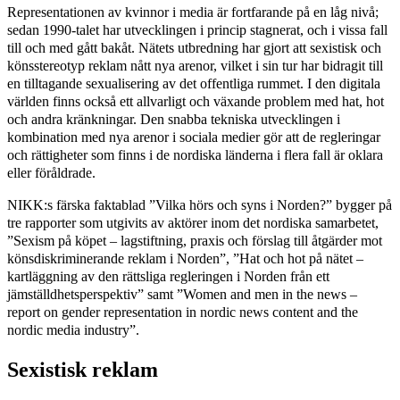
Representationen av kvinnor i media är fortfarande på en låg nivå;
sedan 1990-talet har utvecklingen i princip stagnerat, och i vissa fall
till och med gått bakåt. Nätets utbredning har gjort att sexistisk och
könsstereotyp reklam nått nya arenor, vilket i sin tur har bidragit till
en tilltagande sexualisering av det offentliga rummet. I den digitala
världen finns också ett allvarligt och växande problem med hat, hot
och andra kränkningar. Den snabba tekniska utvecklingen i
kombination med nya arenor i sociala medier gör att de regleringar
och rättigheter som finns i de nordiska länderna i flera fall är oklara
eller föråldrade.
NIKK:s färska faktablad ”Vilka hörs och syns i Norden?” bygger på
tre rapporter som utgivits av aktörer inom det nordiska samarbetet,
”Sexism på köpet – lagstiftning, praxis och förslag till åtgärder mot
könsdiskriminerande reklam i Norden”, ”Hat och hot på nätet –
kartläggning av den rättsliga regleringen i Norden från ett
jämställdhetsperspektiv” samt ”Women and men in the news –
report on gender representation in nordic news content and the
nordic media industry”.
Sexistisk reklam