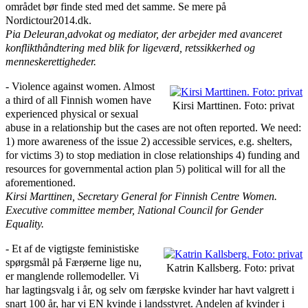
området bør finde sted med det samme. Se mere på
Nordictour2014.dk.
Pia Deleuran,advokat og mediator, der arbejder med avanceret
konflikthåndtering med blik for ligeværd, retssikkerhed og
menneskerettigheder.
‑ Violence against women. Almost
a third of all Finnish women have
Kirsi Marttinen. Foto: privat
experienced physical or sexual
abuse in a relationship but the cases are not often reported. We need:
1) more awareness of the issue 2) accessible services, e.g. shelters,
for victims 3) to stop mediation in close relationships 4) funding and
resources for governmental action plan 5) political will for all the
aforementioned.
Kirsi Marttinen, Secretary General for Finnish Centre Women.
Executive committee member, National Council for Gender
Equality.
‑ Et af de vigtigste feministiske
spørgsmål på Færøerne lige nu,
Katrin Kallsberg. Foto: privat
er manglende rollemodeller. Vi
har lagtingsvalg i år, og selv om færøske kvinder har havt valgrett i
snart 100 år, har vi EN kvinde i landsstyret. Andelen af kvinder i