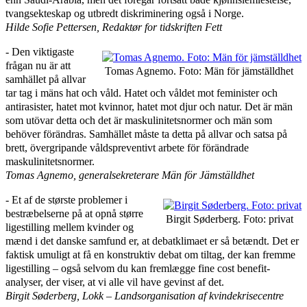
tvangsekteskap og utbredt diskriminering også i Norge.
Hilde Sofie Pettersen, Redaktør for tidskriften Fett
‑ Den viktigaste
frågan nu är att
Tomas Agnemo. Foto: Män för jämställdhet
samhället på allvar
tar tag i mäns hat och våld. Hatet och våldet mot feminister och
antirasister, hatet mot kvinnor, hatet mot djur och natur. Det är män
som utövar detta och det är maskulinitetsnormer och män som
behöver förändras. Samhället måste ta detta på allvar och satsa på
brett, övergripande våldspreventivt arbete för förändrade
maskulinitetsnormer.
Tomas Agnemo, generalsekreterare Män för Jämställdhet
‑ Et af de største problemer i
bestræbelserne på at opnå større
Birgit Søderberg. Foto: privat
ligestilling mellem kvinder og
mænd i det danske samfund er, at debatklimaet er så betændt. Det er
faktisk umuligt at få en konstruktiv debat om tiltag, der kan fremme
ligestilling – også selvom du kan fremlægge fine cost benefit-
analyser, der viser, at vi alle vil have gevinst af det.
Birgit Søderberg, Lokk – Landsorganisation af kvindekrisecentre