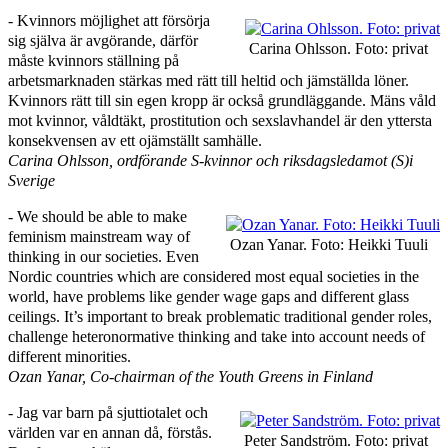
‑ Kvinnors möjlighet att försörja
sig själva är avgörande, därför
Carina Ohlsson. Foto: privat
måste kvinnors ställning på
arbetsmarknaden stärkas med rätt till heltid och jämställda löner.
Kvinnors rätt till sin egen kropp är också grundläggande. Mäns våld
mot kvinnor, våldtäkt, prostitution och sexslavhandel är den yttersta
konsekvensen av ett ojämställt samhälle.
Carina Ohlsson, ordförande S-kvinnor och riksdagsledamot (S)i
Sverige
‑ We should be able to make
feminism mainstream way of
Ozan Yanar. Foto: Heikki Tuuli
thinking in our societies. Even
Nordic countries which are considered most equal societies in the
world, have problems like gender wage gaps and different glass
ceilings. It’s important to break problematic traditional gender roles,
challenge heteronormative thinking and take into account needs of
different minorities.
Ozan Yanar, Co-chairman of the Youth Greens in Finland
‑ Jag var barn på sjuttiotalet och
världen var en annan då, förstås.
Peter Sandström. Foto: privat