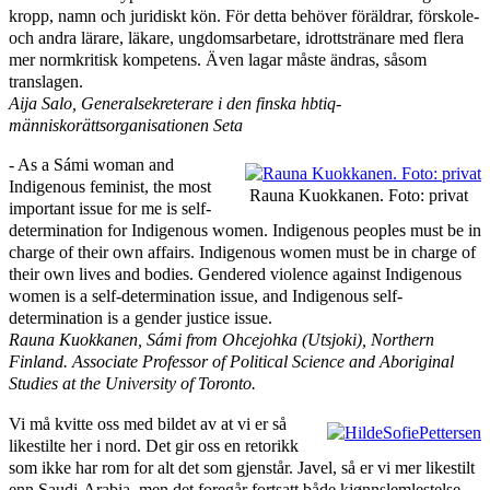
kropp, namn och juridiskt kön. För detta behöver föräldrar, förskole-
och andra lärare, läkare, ungdomsarbetare, idrottstränare med flera
mer normkritisk kompetens. Även lagar måste ändras, såsom
translagen.
Aija Salo, Generalsekreterare i den finska hbtiq-
människorättsorganisationen Seta
‑ As a Sámi woman and
Indigenous feminist, the most
Rauna Kuokkanen. Foto: privat
important issue for me is self-
determination for Indigenous women. Indigenous peoples must be in
charge of their own affairs. Indigenous women must be in charge of
their own lives and bodies. Gendered violence against Indigenous
women is a self-determination issue, and Indigenous self-
determination is a gender justice issue.
Rauna Kuokkanen,
Sámi from Ohcejohka (Utsjoki), Northern
Finland.
Associate Professor of Political Science and Aboriginal
Studies at the University of Toronto.
Vi må kvitte oss med bildet av at vi er så
likestilte her i nord. Det gir oss en retorikk
som ikke har rom for alt det som gjenstår. Javel, så er vi mer likestilt
enn Saudi-Arabia, men det foregår fortsatt både kjønnslemlestelse,