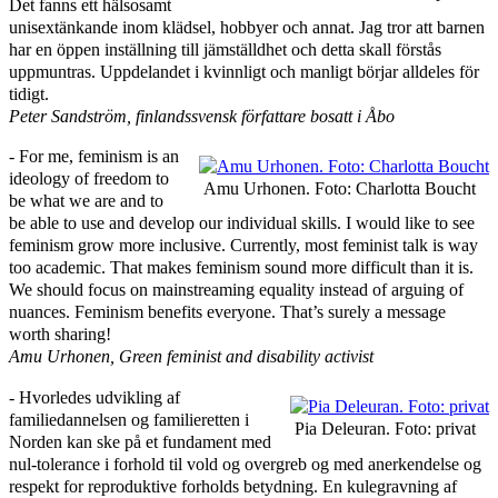
Det fanns ett hälsosamt
unisextänkande inom klädsel, hobbyer och annat. Jag tror att barnen
har en öppen inställning till jämställdhet och detta skall förstås
uppmuntras. Uppdelandet i kvinnligt och manligt börjar alldeles för
tidigt.
Peter Sandström, finlandssvensk författare bosatt i Åbo
‑ For me, feminism is an
ideology of freedom to
Amu Urhonen. Foto: Charlotta Boucht
be what we are and to
be able to use and develop our individual skills. I would like to see
feminism grow more inclusive. Currently, most feminist talk is way
too academic. That makes feminism sound more difficult than it is.
We should focus on mainstreaming equality instead of arguing of
nuances. Feminism benefits everyone. That’s surely a message
worth sharing!
Amu Urhonen, Green feminist and disability activist
‑ Hvorledes udvikling af
familiedannelsen og familieretten i
Pia Deleuran. Foto: privat
Norden kan ske på et fundament med
nul-tolerance i forhold til vold og overgreb og med anerkendelse og
respekt for reproduktive forholds betydning. En kulegravning af