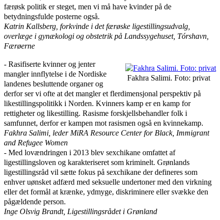
færøsk politik er steget, men vi må have kvinder på de
betydningsfulde posterne også.
Katrin Kallsberg, forkvinde i det færøske ligestillingsudvalg,
overlæge i gynækologi og obstetrik på Landssygehuset, Tórshavn,
Færøerne
‑ Rasifiserte kvinner og jenter
mangler innflytelse i de Nordiske
Fakhra Salimi. Foto: privat
landenes besluttende organer og
derfor ser vi ofte at det mangler et flerdimensjonal perspektiv på
likestillingspolitikk i Norden. Kvinners kamp er en kamp for
rettigheter og likestilling. Rasisme forskjellsbehandler folk i
samfunnet, derfor er kampen mot rasismen også en kvinnekamp.
Fakhra Salimi, leder MiRA Resource Center for Black, Immigrant
and Refugee Women
‑ Med lovændringen i 2013 blev sexchikane omfattet af
ligestillingsloven og karakteriseret som kriminelt. Grønlands
ligestillingsråd vil sætte fokus på sexchikane der defineres som
enhver uønsket adfærd med seksuelle undertoner med den virkning
eller det formål at krænke, ydmyge, diskriminere eller svække den
pågældende person.
Inge Olsvig Brandt,
Ligestillingsrådet i Grønland