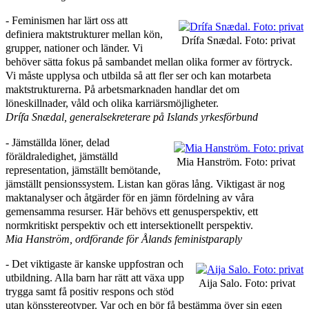
‑ Feminismen har lärt oss att
definiera maktstrukturer mellan kön,
Drífa Snædal. Foto: privat
grupper, nationer och länder. Vi
behöver sätta fokus på sambandet mellan olika former av förtryck.
Vi måste upplysa och utbilda så att fler ser och kan motarbeta
maktstrukturerna. På arbetsmarknaden handlar det om
löneskillnader, våld och olika karriärsmöjligheter.
Drífa Snædal, generalsekreterare på
Islands yrkesförbund
‑ Jämställda löner, delad
föräldraledighet, jämställd
Mia Hanström. Foto: privat
representation, jämställt bemötande,
jämställt pensionssystem. Listan kan göras lång. Viktigast är nog
maktanalyser och åtgärder för en jämn fördelning av våra
gemensamma resurser. Här behövs ett genusperspektiv, ett
normkritiskt perspektiv och ett intersektionellt perspektiv.
Mia Hanström, ordförande för Ålands feministparaply
‑ Det viktigaste är kanske uppfostran och
utbildning. Alla barn har rätt att växa upp
Aija Salo. Foto: privat
trygga samt få positiv respons och stöd
utan könsstereotyper. Var och en bör få bestämma över sin egen