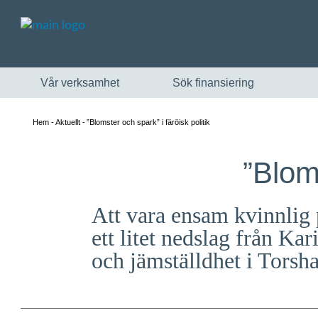
Vår verksamhet
Sök finansiering
Hem
Aktuellt
”Blomster och spark” i färöisk politik
”Bloms
Att vara ensam kvinnlig p
ett litet nedslag från Ka
och jämställdhet i Torsh