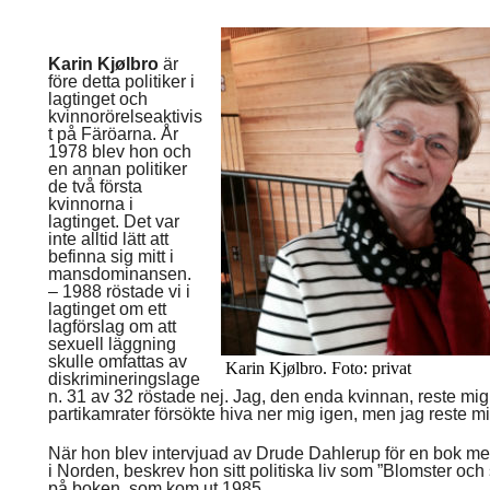
Karin Kjølbro
är
före detta politiker i
lagtinget och
kvinnorörelseaktivis
t på Färöarna. År
1978 blev hon och
en annan politiker
de två första
kvinnorna i
lagtinget. Det var
inte alltid lätt att
befinna sig mitt i
mansdominansen.
– 1988 röstade vi i
lagtinget om ett
lagförslag om att
sexuell läggning
skulle omfattas av
Karin Kjølbro. Foto: privat
diskrimineringslage
n. 31 av 32 röstade nej. Jag, den enda kvinnan, reste mi
partikamrater försökte hiva ner mig igen, men jag reste 
När hon blev intervjuad av Drude Dahlerup för en bok med
i Norden, beskrev hon sitt politiska liv som ”Blomster och 
på boken, som kom ut 1985.