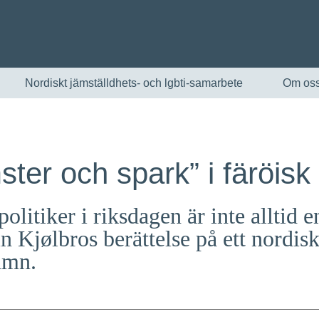
Nordiskt jämställdhets- och lgbti-samarbete
Om os
ter och spark” i färöisk 
olitiker i riksdagen är inte alltid e
rin Kjølbros berättelse på ett nordi
amn.
English
Skandinaviska