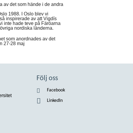
rka av det som hände i de andra
Oslo 1988. I Oslo blev vi
kså inspirerade av att Vigdís
t vi inte hade teve på Färöarna
övriga nordiska länderna.
het som anordnades av det
en 27-28 maj
Följ oss
Facebook
rsitet
LinkedIn