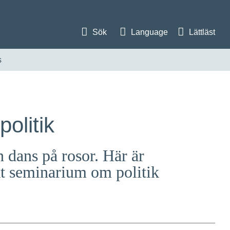
Sök
Language
Lättläst
s
politik
n dans på rosor. Här är
skt seminarium om politik