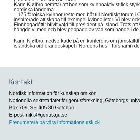
Karin Kjølbro berättar att hon som kvinnoaktivist fick sty
nordiska länderna.
– 175 färöiska kvinnor reste med båt till Nordiskt forum i 
inspirerade att skapa till exempel kvinnolistor. Vi blev oc
Finnbogadóttir blivit vald till president på Island. Trots at
hängde vi med och blev peppade av vad som hände i de 
Karin Kjølbro medverkade på en konferens om jämställd
isländska ordförandeskapet i Nordens hus i Torshamn d
Kontakt
Nordisk information för kunskap om kön
Nationella sekretariatet för genusforskning, Göteborgs unive
Box 709, SE-405 30 Göteborg
E-post: nikk@genus.gu.se
Prenumerera på våra informationsutskick