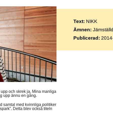
Suomi
Íslenska
Text:
NIKK
Ämnen:
Jämställdh
Publicerad:
2014
g upp och skrek ja. Mina manliga
mig upp ännu en gång.
 samtal med kvinnliga politiker
spark”. Detta blev också titeln