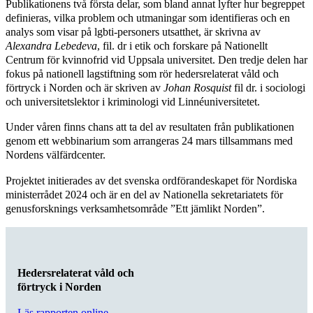
Publikationens två första delar, som bland annat lyfter hur begreppet
definieras, vilka problem och utmaningar som identifieras och en
analys som visar på lgbti-personers utsatthet, är skrivna av
Alexandra Lebedeva
, fil. dr i etik och forskare på Nationellt
Centrum för kvinnofrid vid Uppsala universitet. Den tredje delen har
fokus på nationell lagstiftning som rör hedersrelaterat våld och
förtryck i Norden och är skriven av
Johan Rosquist
fil dr. i sociologi
och universitetslektor i kriminologi vid Linnéuniversitetet.
Under våren finns chans att ta del av resultaten från publikationen
genom ett webbinarium som arrangeras 24 mars tillsammans med
Nordens välfärdcenter.
Projektet initierades av det svenska ordförandeskapet för Nordiska
ministerrådet 2024 och är en del av Nationella sekretariatets för
genusforsknings verksamhetsområde ”Ett jämlikt Norden”.
Hedersrelaterat våld och
förtryck i Norden
Läs rapporten online