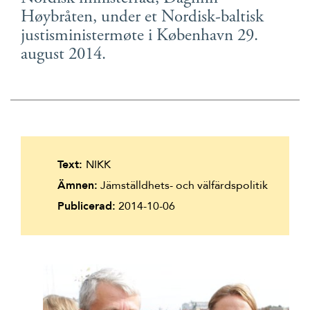
Suomi
Høybråten, under et Nordisk-baltisk
justisministermøte i København 29.
Íslenska
august 2014.
Text:
NIKK
Ämnen:
Jämställdhets- och välfärdspolitik
Publicerad:
2014-10-06