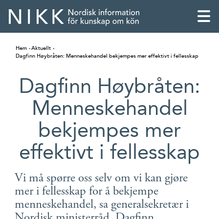
Hem
Aktuellt
Dagfinn Høybråten: Menneskehandel bekjempes mer effektivt i fellesskap
Dagfinn Høybråten:
Menneskehandel
bekjempes mer
effektivt i fellesskap
Vi må spørre oss selv om vi kan gjøre
English
mer i fellesskap for å bekjempe
menneskehandel, sa generalsekretær i
Skandinaviska
Nordisk ministerråd, Dagfinn