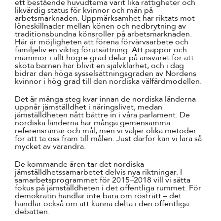
ett bestående huvudtema varit lika rättigheter och
likvärdig status för kvinnor och män på
arbetsmarknaden. Uppmärksamhet har riktats mot
löneskillnader mellan könen och nedbrytning av
traditionsbundna könsroller på arbetsmarknaden.
Här är möjligheten att förena förvärvsarbete och
familjeliv en viktig förutsättning. Att pappor och
mammor i allt högre grad delar på ansvaret för att
sköta barnen har blivit en självklarhet, och i dag
bidrar den höga sysselsättningsgraden av Nordens
kvinnor i hög grad till den nordiska välfärdmodellen.
Det är många steg kvar innan de nordiska länderna
uppnår jämställdhet i näringslivet, medan
jämställdheten nått bättre in i våra parlament. De
nordiska länderna har många gemensamma
referensramar och mål, men vi väljer olika metoder
för att ta oss fram till målen. Just därför kan vi lära så
mycket av varandra.
De kommande åren tar det nordiska
jämställdhetssamarbetet delvis nya riktningar. I
samarbetsprogrammet för 2015–2018 vill vi sätta
fokus på jämställdheten i det offentliga rummet. För
demokratin handlar inte bara om rösträtt – det
handlar också om att kunna delta i den offentliga
debatten.