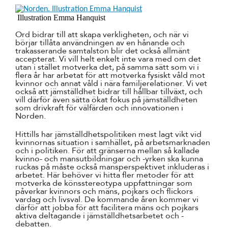
Illustration Emma Hanquist
Ord bidrar till att skapa verkligheten, och när vi
börjar tillåta användningen av en hånande och
trakasserande samtalston blir det också allmänt
accepterat. Vi vill helt enkelt inte vara med om det
utan i stället motverka det, på samma sätt som vi i
flera år har arbetat för att motverka fysiskt våld mot
kvinnor och annat våld i nära familjerelationer. Vi vet
också att jämställdhet bidrar till hållbar tillväxt, och
vill därför även sätta ökat fokus på jämställdheten
som drivkraft för välfärden och innovationen i
Norden.
Hittills har jämställdhetspolitiken mest lagt vikt vid
kvinnornas situation i samhället, på arbetsmarknaden
och i politiken. För att gränserna mellan så kallade
kvinno- och mansutbildningar och -yrken ska kunna
ruckas på måste också mansperspektivet inkluderas i
arbetet. Här behöver vi hitta fler metoder för att
motverka de könsstereotypa uppfattningar som
påverkar kvinnors och mäns, pojkars och flickors
vardag och livsval. De kommande åren kommer vi
därför att jobba för att facilitera mäns och pojkars
aktiva deltagande i jämställdhetsarbetet och -
debatten.