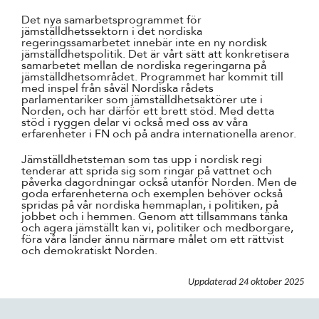
Det nya samarbetsprogrammet för
jämställdhetssektorn i det nordiska
regeringssamarbetet innebär inte en ny nordisk
jämställdhetspolitik. Det är vårt sätt att konkretisera
samarbetet mellan de nordiska regeringarna på
jämställdhetsområdet. Programmet har kommit till
med inspel från såväl Nordiska rådets
parlamentariker som jämställdhetsaktörer ute i
Norden, och har därför ett brett stöd. Med detta
stöd i ryggen delar vi också med oss av våra
erfarenheter i FN och på andra internationella arenor.
Jämställdhetsteman som tas upp i nordisk regi
tenderar att sprida sig som ringar på vattnet och
påverka dagordningar också utanför Norden. Men de
goda erfarenheterna och exemplen behöver också
spridas på vår nordiska hemmaplan, i politiken, på
jobbet och i hemmen. Genom att tillsammans tänka
och agera jämställt kan vi, politiker och medborgare,
föra våra länder ännu närmare målet om ett rättvist
och demokratiskt Norden.
Uppdaterad
24 oktober 2025