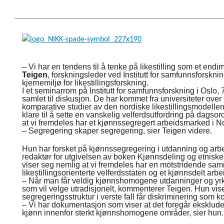
– Vi har en tendens til å tenke på likestilling som et end
Teigen
, forskningsleder ved Institutt for samfunnsforskn
kjernemiljø for likestillingsforskning.
I et seminarrom på Institutt for samfunnsforskning i Oslo, 7
samlet til diskusjon. De har kommet fra universiteter over
komparative studier av den nordiske likestillingsmodellen.
klare til å sette en vanskelig velferdsutfordring på dagsor
at vi fremdeles har et kjønnssegregert arbeidsmarked i 
– Segregering skaper segregering, sier Teigen videre.
Hun har forsket på kjønnssegregering i utdanning og arbeid
redaktør for utgivelsen av boken Kjønnsdeling og etniske
viser seg nemlig at vi fremdeles har en motstridende 
likestillingsorienterte velferdsstaten og et kjønnsdelt ar
– Når man får veldig kjønnshomogene utdanninger og yrker
som vil velge utradisjonelt, kommenterer Teigen. Hun viser 
segregeringsstruktur i verste fall får diskriminering som 
– Vi har dokumentasjon som viser at det foregår eksklud
kjønn innenfor sterkt kjønnshomogene områder, sier hun.