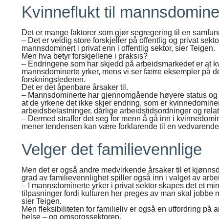
Kvinneflukt til mannsdomine
Det er mange faktorer som gjør segregering til en samfun
– Det er veldig store forskjeller på offentlig og privat sekto
mannsdominert i privat enn i offentlig sektor, sier Teigen.
Men hva betyr forskjellene i praksis?
– Endringene som har skjedd på arbeidsmarkedet er at kv
mannsdominerte yrker, mens vi ser færre eksempler på det
forskningslederen.
Det er det åpenbare årsaker til.
– Mannsdominerte har gjennomgående høyere status og er
at de yrkene det ikke skjer endring, som er kvinnedomin
arbeidsbelastninger, dårlige arbeidstidsordninger og relati
– Dermed straffer det seg for menn å gå inn i kvinnedomin
mener tendensen kan være forklarende til en vedvarende
Velger det familievennlige
Men det er også andre medvirkende årsaker til et kjønns
grad av familievennlighet spiller også inn i valget av arbe
– I mannsdominerte yrker i privat sektor skapes det et mi
tilpasninger fordi kulturen her preges av man skal jobbe 
sier Teigen.
Men fleksibiliteten for familieliv er også en utfordring på 
helse – og omsorgssektoren.