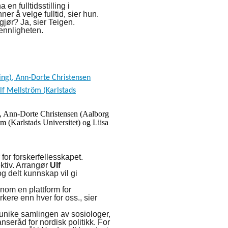
n fulltidsstilling i
er å velge fulltid, sier hun.
jør? Ja, sier Teigen. ­
vennligheten.
g), Ann-Dorte Christensen (Aalborg
öm (Karlstads Universitet) og Liisa
 for forskerfellesskapet.
ektiv. Arrangør
Ulf
g delt kunnskap vil gi
nom en plattform for
rkere enn hver for oss., sier
 unike samlingen av sosiologer,
seråd for nordisk politikk. For