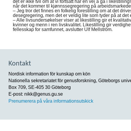
det er ikke tvil om at vi fortsatt har en vei å gå i likestill
når det kommer til kjønnssegregering på arbeidsmarkede
– Jeg tror det finnes en folkelig forestilling om at det dri
desegregering, men det er veldig lite som tyder på at det er 
– Alle livsundersøkelser viser at likestilling gir et kvalita
kvinner og menn i ren livskvalitet. Likestilling gir verdig
fellesskap for samfunnet, avslutter Ulf Mellström.
Kontakt
Nordisk information för kunskap om kön
Nationella sekretariatet för genusforskning, Göteborgs unive
Box 709, SE-405 30 Göteborg
E-post: nikk@genus.gu.se
Prenumerera på våra informationsutskick