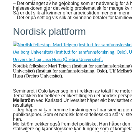
– Det omfanget av helgejobbing som er nødvendig for å ha e
helsesektoren gjør det veldig problematisk for mange kvinn
Så er det slik at kvinner ofrer arbeidstiden mer enn menn g
– Det er på sett og vis slik at kvinnene betaler for familie
Nordisk plattform
Nordisk felleskap: Mari Teigen (Institutt for samfunnsforsknin
Universitet) (Institutt for samfunnsforskning, Oslo), Ulf Mellstr
Husu (Örebro Universitet).
Seminaret i Oslo føyer seg inn i rekken av totalt fire møter
Tematikken for treffene er likestillingen i et nordisk persp
Mellström
ved Karlstad Universitet håper økt bevissthet o
resultater.
– Jeg håper vi kan fremme forskningens finansiering gjen
publikasjoner. Som et nordisk forskerfellesskap står vi ste
han.
Mellström trekker også frem det politiske. Han håper den
statsvitere og kjønnsforskere kan fungere som et kompetan