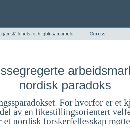
t jämställdhets- och lgbti-samarbete
Om oss
ssegregerte arbeidsmar
nordisk paradoks
llingssparadokset. For hvorfor er et 
English
el av en likestillingsorientert velf
r et nordisk forskerfellesskap møtte
Skandinaviska