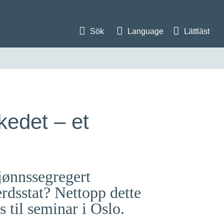
Sök
Language
Lättläst
kedet – et
kjønnssegregert
erdsstat? Nettopp dette
s til seminar i Oslo.