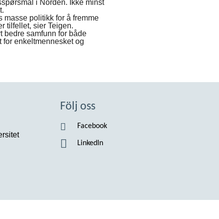
ingsspørsmål i Norden. Ikke minst
t.
ves masse politikk for å fremme
tilfellet, sier Teigen.
tivt bedre samfunn for både
het for enkeltmennesket og
Följ oss
Facebook
rsitet
LinkedIn