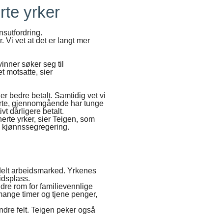
rte yrker
nsutfordring.
r. Vi vet at det er langt mer
inner søker seg til
 motsatte, sier
 bedre betalt. Samtidig vet vi
erte, gjennomgående har tunge
vt dårligere betalt.
erte yrker, sier Teigen, som
 kjønnssegregering.
delt arbeidsmarked. Yrkenes
idsplass.
ndre rom for familievennlige
mange timer og tjene penger,
andre felt. Teigen peker også