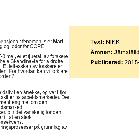
Suomi
Íslenska
Text:
NIKK
imensjonalt fenomen, sier
Mari
ing og leder for CORE –
Ämnen:
Jämställdh
-8 mai, er et tjuetall av forskere
 hele Skandinavia for å drøfte
Publicerad:
2015
 Et fellesskap av forskere er
den. For hvordan kan vi forklare
Norden?
sliv i en årrekke, og var i fjor
 skiller på arbeidsmarkedet. Det
sammenheng mellom den
beidsmarked.
, blir det vanskelig for den
til at en sterk
konsekvens.
eringsprosesser på grunnlag av