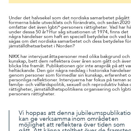
Under det halvsekel som det nordiska samarbetet pågått 
formerna både utvecklats och förändrats, och sedan 2020
omfattar det även lgbti*-personers rättigheter. Vad har h
under dessa 50 år? Hur såg situationen ut 1974, finns det
några händelser som haft en speciell betydelse och vad k
sägas om det nordiska samarbetet och dess betydelse fö
jämställdhetsarbetet i Norden?
NIKK har intervjuat åtta personer med olika bakgrund och
kunskap, bett dem reflektera över åren som gått och äve
blicka lite framåt. Publikationen gör inte anspråk på att va
heltäckande. Den gör några nedslag i historiska händelser
genom personer som förmedlar sin kunskap, erfarenhet 
personliga reflektioner. Intervjuerna har fokus på teman 
familje- och välfärdspolitik, sexuell och reproduktiv hälsa
rättigheter, jämställdhetspolitikens organisering och lgbti
personers rättigheter.
Vi hoppas att denna jubileumspublikati
kan ge verksamma inom området en
möjlighet att reflektera över tiden som
gått. Att känna stolthet över de framste