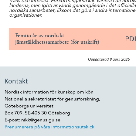
trans och intersex. Förkortningarna kan variera i de nordi
länderna, men lgbti används genomgående i det officiella
nordiska samarbetet, liksom det görs i andra internationel
organisationer.
Femtio år av nordiskt
PD
jämställdhetssamarbete (för utskrift)
Uppdaterad
9 april 2026
Kontakt
Nordisk information för kunskap om kön
Nationella sekretariatet för genusforskning,
Göteborgs universitet
Box 709, SE-405 30 Göteborg
E-post: nikk@genus.gu.se
Prenumerera på våra informationsutskick