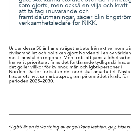
som gjorts, men också en vilja och kraft
att ta tag i nuvarande och
framtida utmaningar, säger Elin Engströ
verksamhetsledare för NIKK.
Under dessa 50 år har enträget arbete från aktiva inom b
civilsamhället och politiken gjort Norden till en av världe
mest jämställda regioner. Men trots att jämställdhetsarbe
har varit prioriterat finns det fortfarande tydliga skillnade
det gäller villkor för kvinnor, män och lgbti-personer i
Norden. Därför fortsätter det nordiska samarbetet. Nästa
träder ett nytt samarbetsprogram på området i kraft, för
perioden 2025–2030.
*
Lgbti är en förkortning av engelskans lesbian, gay, bisexu