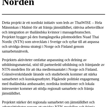
Norden
Detta projekt är ett nordiskt initiativ som leds av ThaiWISE – Hela
Människan i Malmö för att främja jämställdhet, rättvisa arbetsvillkor
och integration av thailändska kvinnor i massagebranschen.
Projektet bygger på den framgångsrika pilotmodellen
Nuad Thai
Nordic
(NTN) som utvecklats i Sverige och syftar till att anpassa
och utvidga denna strategi i Norge och Finland genom
samarbetsnätverk.
Projektets aktiviteter omfattar anpassning och delning av
utbildningsmaterial, stöd till partnerledd utbildning och främjande av
NTN-modellen för att öka medlemsantalet i Norge och Finland.
Gränsöverskridande lärande och studiebesök kommer att stärka
samarbetet och kunskapsutbytet. Pågående politiskt engagemang
med thailändska ambassader, nordiska institutioner och lokala
intressenter kommer att stödja regionalt samarbete och främja
jämställdhet.
Projektet stärker det regionala samarbetet om jämställdhet och
arbetsrättigheter genom att utvidga NTN-modellen och främja