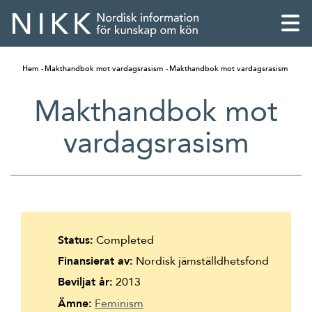
Hem
Makthandbok mot vardagsrasism
Makthandbok mot vardagsrasism
Makthandbok mot
vardagsrasism
Status:
Completed
Finansierat av:
Nordisk jämställdhetsfond
English
Beviljat år:
2013
Skandinaviska
Ämne:
Feminism