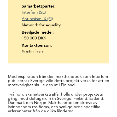
Suomi
Samarbetsparter:
Interfem (SE)
Íslenska
Antirasismi X (FI)
Network for equality
Beviljade medel:
150 000 DKK
Kontaktperson:
Kristin Tran
Med inspiration från den makthandbok som Interfem
publicerat i Sverige ville detta projekt verka för att en
motsvarighet skulle ges ut i Finland.
Två nordiska nätverksträffar hölls under projektets
gång, med deltagare från Sverige, Finland, Estland,
Danmark och Norge. Makthandboken skrevs av
kvinnor som rasifieras, och synliggjorde specifika
erfarenheter från de olika länderna.