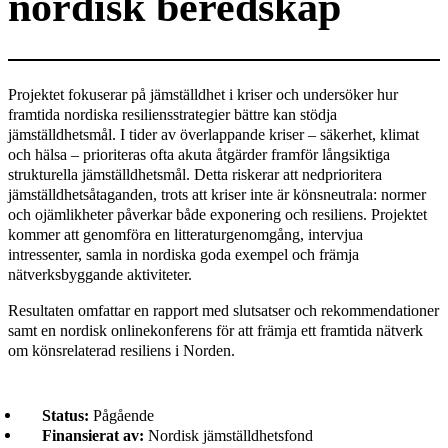
nordisk beredskap
Projektet fokuserar på jämställdhet i kriser och undersöker hur
framtida nordiska resiliensstrategier bättre kan stödja
jämställdhetsmål. I tider av överlappande kriser – säkerhet, klimat
och hälsa – prioriteras ofta akuta åtgärder framför långsiktiga
strukturella jämställdhetsmål. Detta riskerar att nedprioritera
jämställdhetsåtaganden, trots att kriser inte är könsneutrala: normer
och ojämlikheter påverkar både exponering och resiliens. Projektet
kommer att genomföra en litteraturgenomgång, intervjua
intressenter, samla in nordiska goda exempel och främja
nätverksbyggande aktiviteter.
Resultaten omfattar en rapport med slutsatser och rekommendationer
samt en nordisk onlinekonferens för att främja ett framtida nätverk
om könsrelaterad resiliens i Norden.
Status:
Pågående
Finansierat av:
Nordisk jämställdhetsfond