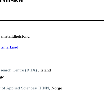
ämställdhetsfond
etsmarknad
Research Centre (RHA)
, Island
ige
y of Applied Sciences/ HINN
,
Norge