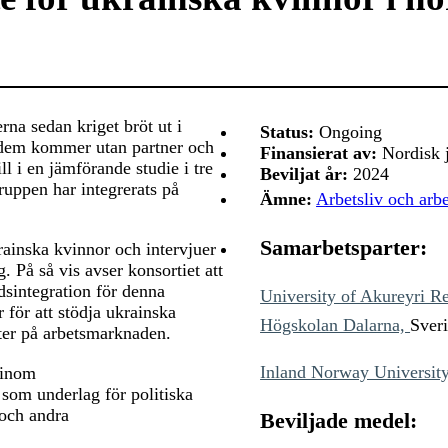
erna sedan kriget bröt ut i
Status:
Ongoing
 dem kommer utan partner och
Finansierat av:
Nordisk j
ll i en jämförande studie i tre
Beviljat år:
2024
ruppen har integrerats på
Ämne:
Arbetsliv och arb
Samarbetsparter:
rainska kvinnor och intervjuer
På så vis avser konsortiet att
dsintegration för denna
University of Akureyri 
 för att stödja ukrainska
Högskolan Dalarna,
Sver
ter på arbetsmarknaden.
Inland Norway Universit
 inom
som underlag för politiska
 och andra
Beviljade medel: