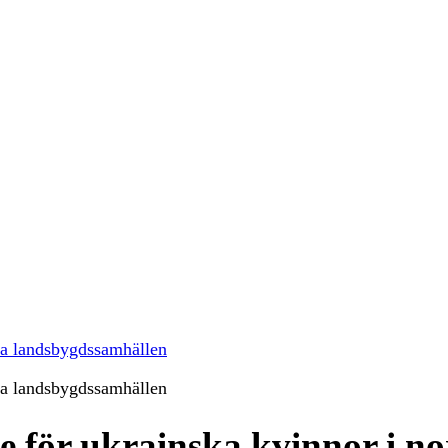
ska landsbygdssamhällen
ska landsbygdssamhällen
te för ukrainska kvinnor i n