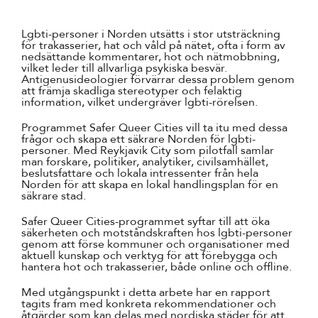
Lgbti-personer i Norden utsätts i stor utsträckning
för trakasserier, hat och våld på nätet, ofta i form av
nedsättande kommentarer, hot och nätmobbning,
vilket leder till allvarliga psykiska besvär.
Antigenusideologier förvärrar dessa problem genom
att främja skadliga stereotyper och felaktig
information, vilket undergräver lgbti-rörelsen.
Programmet
Safer Queer Cities
vill ta itu med dessa
frågor och skapa ett säkrare Norden för lgbti-
personer. Med Reykjavik City som pilotfall samlar
man forskare, politiker, analytiker, civilsamhället,
beslutsfattare och lokala intressenter från hela
Norden för att skapa en lokal handlingsplan för en
säkrare stad.
Safer Queer Cities-programmet syftar till att öka
säkerheten och motståndskraften hos lgbti-personer
genom att förse kommuner och organisationer med
aktuell kunskap och verktyg för att förebygga och
hantera hot och trakasserier, både online och offline.
Med utgångspunkt i detta arbete har en rapport
tagits fram med konkreta rekommendationer och
åtgärder som kan delas med nordiska städer för att