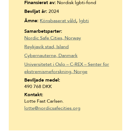
Finansierat av:
Nordisk lgbti-fond
Suomi
Beviljat år:
2024
Íslenska
Ämne:
Könsbaserat våld
lgbti
Samarbetsparter:
Nordic Safe Cities, Norway
Reykjavik stad, Island
Cybernauterne, Danmark
Universitetet i Oslo – C-REX –
Senter for
ekstremismeforskning
, Norge
Beviljade medel:
490 768 DKK
Kontakt:
Lotte Fast Carlsen.
lotte@nordicsafecities.org