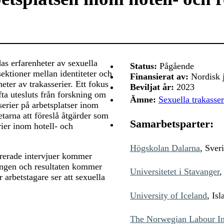
ldas erfarenheter av sexuella
Status:
Pågående
rsektioner mellan identiteter och
Finansierat av:
Nordisk j
eter av trakasserier. Ett fokus
Beviljat år:
2023
ta utesluts från forskning om
Ämne:
Sexuella trakasser
serier på arbetsplatser inom
etarna att föreslå åtgärder som
Samarbetsparter:
ier inom hotell- och
Högskolan Dalarna
, Sver
rerade intervjuer kommer
kningen och resultaten kommer
Universitetet i Stavanger
,
 arbetstagare ser att sexuella
University of Iceland
, Isl
The Norwegian Labour In