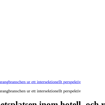
urangbranschen ur ett intersektionellt perspektiv
urangbranschen ur ett intersektionellt perspektiv
betsplatsen inom hotell- och