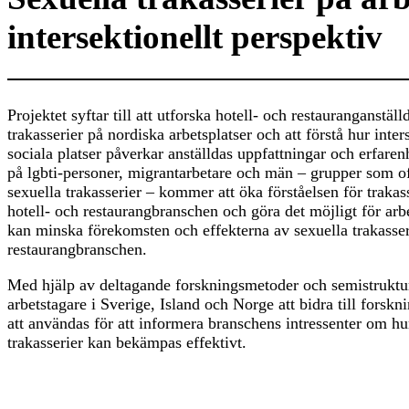
intersektionellt perspektiv
Projektet syftar till att utforska hotell- och restauranganstäl
trakasserier på nordiska arbetsplatser och att förstå hur inte
sociala platser påverkar anställdas uppfattningar och erfarenh
på lgbti-personer, migrantarbetare och män – grupper som of
sexuella trakasserier – kommer att öka förståelsen för trakas
hotell- och restaurangbranschen och göra det möjligt för arb
kan minska förekomsten och effekterna av sexuella trakasser
restaurangbranschen.
Med hjälp av deltagande forskningsmetoder och semistruktu
arbetstagare i Sverige, Island och Norge att bidra till fors
att användas för att informera branschens intressenter om hur
trakasserier kan bekämpas effektivt.