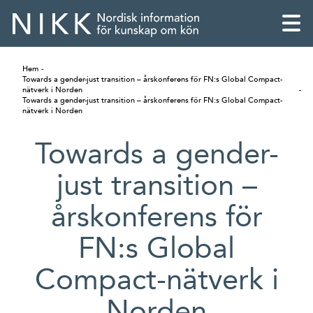
Hem
Towards a gender-just transition – årskonferens för FN:s Global Compact-
nätverk i Norden
Towards a gender-just transition – årskonferens för FN:s Global Compact-
nätverk i Norden
Towards a gender-
just transition –
årskonferens för
FN:s Global
Compact-nätverk i
English
Skandinaviska
Norden