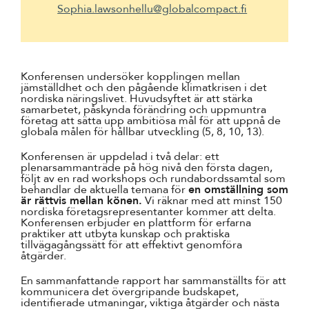
Sophia.lawsonhellu@globalcompact.fi
Konferensen undersöker kopplingen mellan
jämställdhet och den pågående klimatkrisen i det
nordiska näringslivet. Huvudsyftet är att stärka
samarbetet, påskynda förändring och uppmuntra
företag att sätta upp ambitiösa mål för att uppnå de
globala målen för hållbar utveckling (5, 8, 10, 13).
Konferensen är uppdelad i två delar: ett
plenarsammanträde på hög nivå den första dagen,
följt av en rad workshops och rundabordssamtal som
behandlar de aktuella temana för
en omställning som
är rättvis mellan könen.
Vi räknar med att minst 150
nordiska företagsrepresentanter kommer att delta.
Konferensen erbjuder en plattform för erfarna
praktiker att utbyta kunskap och praktiska
tillvägagångssätt för att effektivt genomföra
åtgärder.
En sammanfattande rapport har sammanställts för att
kommunicera det övergripande budskapet,
identifierade utmaningar, viktiga åtgärder och nästa