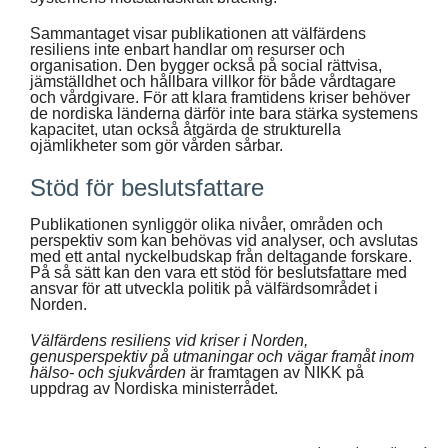
Sammantaget visar publikationen att välfärdens
resiliens inte enbart handlar om resurser och
organisation. Den bygger också på social rättvisa,
jämställdhet och hållbara villkor för både vårdtagare
och vårdgivare. För att klara framtidens kriser behöver
de nordiska länderna därför inte bara stärka systemens
kapacitet, utan också åtgärda de strukturella
ojämlikheter som gör vården sårbar.
Stöd för beslutsfattare
Publikationen synliggör olika nivåer, områden och
perspektiv som kan behövas vid analyser, och avslutas
med ett antal nyckelbudskap från deltagande forskare.
På så sätt kan den vara ett stöd för beslutsfattare med
ansvar för att utveckla politik på välfärdsområdet i
Norden.
Välfärdens resiliens vid kriser i Norden,
genusperspektiv på utmaningar och vägar framåt inom
hälso- och sjukvården
är framtagen av NIKK på
uppdrag av Nordiska ministerrådet.