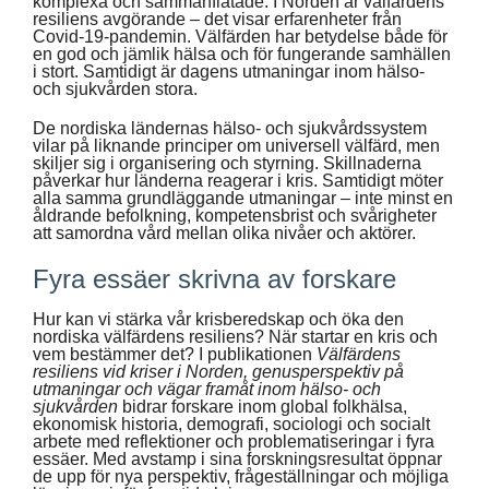
komplexa och sammanflätade. I Norden är välfärdens
resiliens avgörande – det visar erfarenheter från
Covid-19-pandemin. Välfärden har betydelse både för
en god och jämlik hälsa och för fungerande samhällen
i stort. Samtidigt är dagens utmaningar inom hälso-
och sjukvården stora.
De nordiska ländernas hälso- och sjukvårdssystem
vilar på liknande principer om universell välfärd, men
skiljer sig i organisering och styrning. Skillnaderna
påverkar hur länderna reagerar i kris. Samtidigt möter
alla samma grundläggande utmaningar – inte minst en
åldrande befolkning, kompetensbrist och svårigheter
att samordna vård mellan olika nivåer och aktörer.
Fyra essäer skrivna av forskare
Hur kan vi stärka vår krisberedskap och öka den
nordiska välfärdens resiliens? När startar en kris och
vem bestämmer det? I publikationen
Välfärdens
resiliens vid kriser i Norden,
genusperspektiv på
utmaningar och vägar framåt inom hälso- och
sjukvården
bidrar forskare inom global folkhälsa,
ekonomisk historia, demografi, sociologi och socialt
arbete med reflektioner och problematiseringar i fyra
essäer. Med avstamp i sina forskningsresultat öppnar
de upp för nya perspektiv, frågeställningar och möjliga