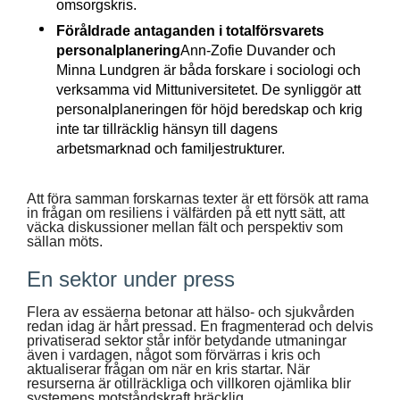
omsorgskris.
Föråldrade antaganden i totalförsvarets
personalplanering
Ann-Zofie Duvander och
Minna Lundgren är båda forskare i sociologi och
verksamma vid Mittuniversitetet. De synliggör att
personalplaneringen för höjd beredskap och krig
inte tar tillräcklig hänsyn till dagens
arbetsmarknad och familjestrukturer.
Att föra samman forskarnas texter är ett försök att rama
in frågan om resiliens i välfärden på ett nytt sätt, att
väcka diskussioner mellan fält och perspektiv som
sällan möts.
En sektor under press
Flera av essäerna betonar att hälso- och sjukvården
redan idag är hårt pressad. En fragmenterad och delvis
privatiserad sektor står inför betydande utmaningar
även i vardagen, något som förvärras i kris och
aktualiserar frågan om när en kris startar. När
resurserna är otillräckliga och villkoren ojämlika blir
systemens motståndskraft bräcklig.