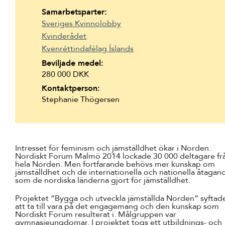
Suomi
Samarbetsparter:
Sveriges Kvinnolobby
Íslenska
Kvinderådet
Kvenréttindafélag Íslands
Beviljade medel:
280 000 DKK
Kontaktperson:
Stephanie Thögersen
Intresset för feminism och jämställdhet ökar i Norden.
Nordiskt Forum Malmö 2014 lockade 30 000 deltagare fr
hela Norden. Men fortfarande behövs mer kunskap om
jämställdhet och de internationella och nationella åtagan
som de nordiska länderna gjort för jämställdhet.
Projektet ”Bygga och utveckla jämställda Norden” syftade 
att ta till vara på det engagemang och den kunskap som
Nordiskt Forum resulterat i. Målgruppen var
gymnasieungdomar. I projektet togs ett utbildnings- och