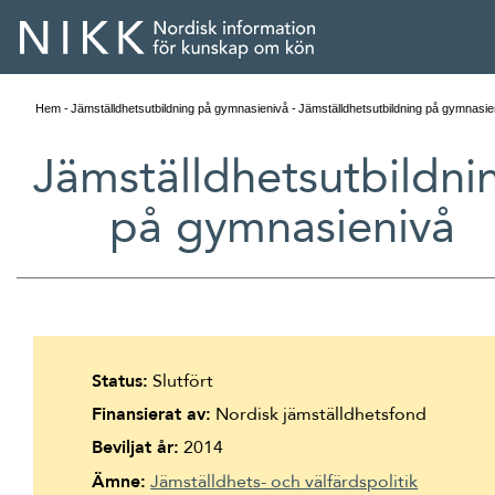
Hem
Jämställdhetsutbildning på gymnasienivå
Jämställdhetsutbildning på gymnasie
Jämställdhetsutbildni
på gymnasienivå
Status:
Slutfört
Finansierat av:
Nordisk jämställdhetsfond
English
Beviljat år:
2014
Skandinaviska
Ämne:
Jämställdhets- och välfärdspolitik