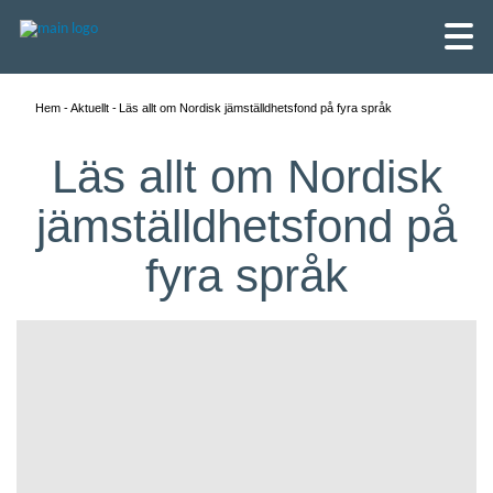
Hem
Aktuellt
Läs allt om Nordisk jämställdhetsfond på fyra språk
Läs allt om Nordisk
jämställdhetsfond på
fyra språk
English
Skandinaviska