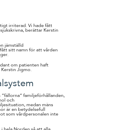
igt irriterad. Vi hade fått
sjukskrivna, berättar Kerstin
en jämställd
tt sitt namn för att vården
nger.
adant om patienten haft
 Kerstin Jigmo.
alsystem
”fällorna” familjeförhållanden,
ohol och
miljesituation, medan mäns
nor är en betydelsefull
ågot som vårdpersonalen inte
i hela Norden så att alla