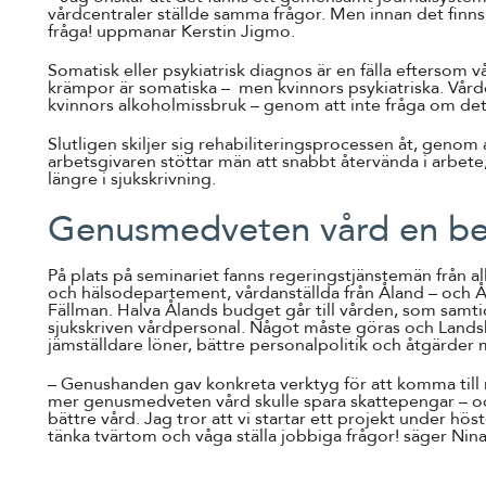
vårdcentraler ställde samma frågor. Men innan det finns 
fråga! uppmanar Kerstin Jigmo.
Somatisk eller psykiatrisk diagnos är en fälla eftersom 
krämpor är somatiska – men kvinnors psykiatriska. Vård
kvinnors alkoholmissbruk – genom att inte fråga om det
Slutligen skiljer sig rehabiliteringsprocessen åt, genom
arbetsgivaren stöttar män att snabbt återvända i arbete
längre i sjukskrivning.
Genusmedveten vård en be
På plats på seminariet fanns regeringstjänstemän från al
och hälsodepartement, vårdanställda från Åland – och Å
Fällman. Halva Ålands budget går till vården, som samti
sjukskriven vårdpersonal. Något måste göras och Lands
jämställdare löner, bättre personalpolitik och åtgärder 
– Genushanden gav konkreta verktyg för att komma till 
mer genusmedveten vård skulle spara skattepengar – o
bättre vård. Jag tror att vi startar ett projekt under höst
tänka tvärtom och våga ställa jobbiga frågor! säger Nin