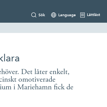
Lättläst
Sök
Language
klara
höver. Det låter enkelt,
icinskt omotiverade
arium i Mariehamn fick de