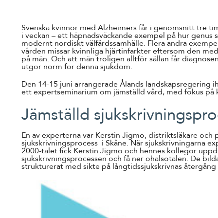
Svenska kvinnor med Alzheimers får i genomsnitt tre t
i veckan – ett häpnadsväckande exempel på hur genus 
modernt nordiskt välfärdssamhälle. Flera andra exempel b
vården missar kvinnliga hjärtinfarkter eftersom den med
på män. Och att män troligen alltför sällan får diagnos
utgör norm för denna sjukdom.
Den 14-15 juni arrangerade Ålands landskapsregering 
ett expertseminarium om jämställd vård, med fokus på 
Jämställd sjukskrivningspr
En av experterna var Kerstin Jigmo, distriktsläkare och 
sjukskrivningsprocess i Skåne. När sjukskrivningarna ex
2000-talet fick Kerstin Jigmo och hennes kollegor uppdr
sjukskrivningsprocessen och få ner ohälsotalen. De bil
strukturerat med sikte på långtidssjukskrivnas återgång 