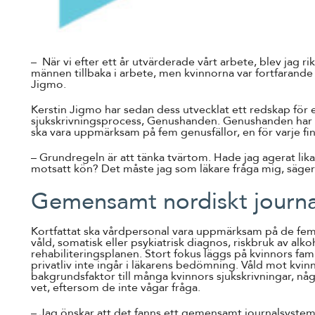
– När vi efter ett år utvärderade vårt arbete, blev jag rikt
männen tillbaka i arbete, men kvinnorna var fortfarande 
Jigmo.
Kerstin Jigmo har sedan dess utvecklat ett redskap för 
sjukskrivningsprocess, Genushanden. Genushanden har få
ska vara uppmärksam på fem genusfällor, en för varje fi
– Grundregeln är att tänka tvärtom. Hade jag agerat lik
motsatt kön? Det måste jag som läkare fråga mig, säger
Gemensamt nordiskt journ
Kortfattat ska vårdpersonal vara uppmärksam på de fem 
våld, somatisk eller psykiatrisk diagnos, riskbruk av alk
rehabiliteringsplanen. Stort fokus läggs på kvinnors fa
privatliv inte ingår i läkarens bedömning. Våld mot kvin
bakgrundsfaktor till många kvinnors sjukskrivningar, n
vet, eftersom de inte vågar fråga.
– Jag önskar att det fanns ett gemensamt journalsystem 