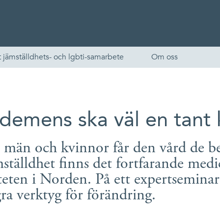
 jämställdhets- och lgbti-samarbete
Om oss
 demens ska väl en tant 
t män och kvinnor får den vård de be
ställdhet finns det fortfarande med
iteten i Norden. På ett expertsemin
English
ra verktyg för förändring.
Skandinaviska