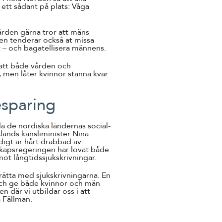
ett sådant på plats: Våga
vården gärna tror att mäns
en tenderar också at missa
 – och bagatellisera männens.
 att både vården och
, men låter kvinnor stanna kvar
sparing
la de nordiska ländernas social-
lands kansliminister Nina
digt är hårt drabbad av
kapsregeringen har lovat både
mot långtidssjukskrivningar.
rätta med sjukskrivningarna. En
ch ge både kvinnor och män
en där vi utbildar oss i att
a Fällman.