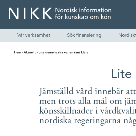
Vår verksamhet
Sök finansiering
Nordiskt
Hem
Aktuellt
Lite demens ska väl en tant klara
Lite
Jämställd vård innebär at
men trots alla mål om jäm
könsskillnader i vårdkval
nordiska regeringarna någ