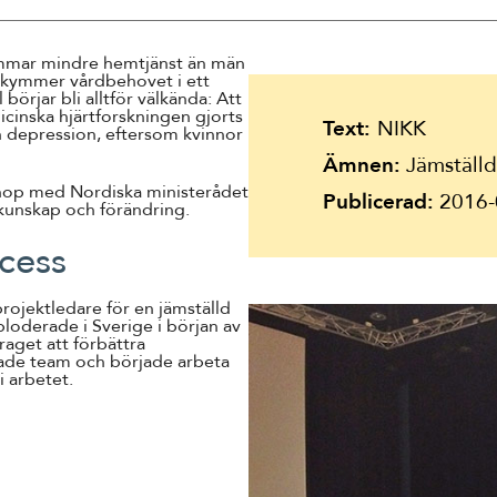
Suomi
Íslenska
immar mindre hemtjänst än män
skymmer vårdbehovet i ett
örjar bli alltför välkända: Att
icinska hjärtforskningen gjorts
Text:
NIKK
en depression, eftersom kvinnor
Ämnen:
Jämställdh
ihop med Nordiska ministerådet
Publicerad:
2016-
kunskap och förändring.
ocess
projektledare för en jämställd
ploderade i Sverige i början av
aget att förbättra
dade team och började arbeta
i arbetet.