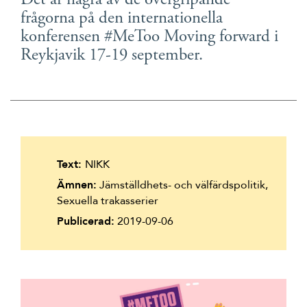
Det är några av de övergripande
Suomi
frågorna på den internationella
konferensen #
MeToo Moving forward
i
Íslenska
Reykjavik 17-19 september.
Text:
NIKK
Ämnen:
Jämställdhets- och välfärdspolitik,
Sexuella trakasserier
Publicerad:
2019-09-06