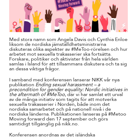
Med stora namn som Angela Davis och Cynthia Enloe
liksom de nordiska jämställdhetsministrarna
diskuteras olika aspekter av #MeToo-rörelsen och hur
arbetet mot sexuella trakasserier ska fortsätta.
Forskare, politiker och aktivister från hela världen
samlas i Island för att tillsammans diskutera och ta sig
an dessa viktiga frågor.
I samband med konferensen lanserar NIKK vår nya
publikation
Ending sexual harassment – a
precondition for gender equality: Nordic initiatives in
the aftermath of #MeToo
, där vi har samlat ett urval
av de många initiativ som tagits för att motverka
sexuella trakasserier i Norden, både inom det
nordiska samarbetet och på nationell nivå i de
nordiska länderna. Publikationen lanseras på #
Metoo
Moving forward
den 17 september och görs
samtidigt tillgänglig på nikk.no.
Konferensen anordnas av det isländska