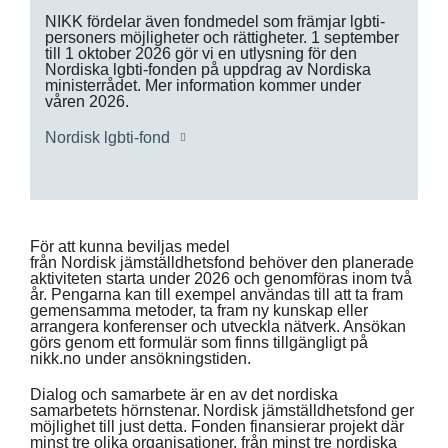
NIKK fördelar även fondmedel som främjar lgbti-
personers möjligheter och rättigheter. 1 september
till 1 oktober 2026 gör vi en utlysning för den
Nordiska lgbti-fonden på uppdrag av Nordiska
ministerrådet. Mer information kommer under
våren 2026.
Nordisk lgbti-fond
För att kunna beviljas medel
från Nordisk jämställdhetsfond behöver den planerade
aktiviteten starta under 2026 och genomföras inom två
år. Pengarna kan till exempel användas till att ta fram
gemensamma metoder, ta fram ny kunskap eller
arrangera konferenser och utveckla nätverk. Ansökan
görs genom ett formulär som finns tillgängligt på
nikk.no under ansökningstiden.
Dialog och samarbete är en av det nordiska
samarbetets hörnstenar. Nordisk jämställdhetsfond ger
möjlighet till just detta. Fonden finansierar projekt där
minst tre olika organisationer, från minst tre nordiska