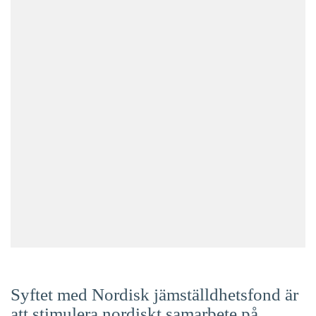
Suomi
Íslenska
Syftet med Nordisk jämställdhetsfond är
att stimulera nordiskt samarbete på