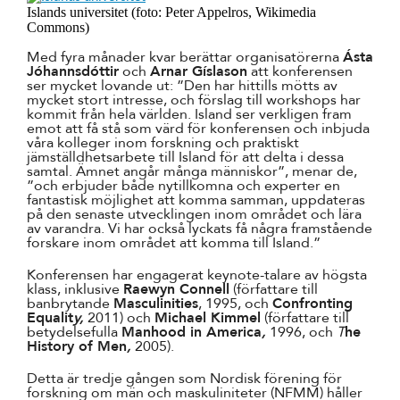
Islands universitet (foto: Peter Appelros, Wikimedia
Commons)
Med fyra månader kvar berättar organisatörerna
Ásta
Jóhannsdóttir
och
Arnar Gíslason
att konferensen
ser mycket lovande ut: ”Den har hittills mötts av
mycket stort intresse, och förslag till workshops har
kommit från hela världen. Island ser verkligen fram
emot att få stå som värd för konferensen och inbjuda
våra kolleger inom forskning och praktiskt
jämställdhetsarbete till Island för att delta i dessa
samtal. Ämnet angår många människor”, menar de,
”och erbjuder både nytillkomna och experter en
fantastisk möjlighet att komma samman, uppdateras
på den senaste utvecklingen inom området och lära
av varandra. Vi har också lyckats få några framstående
forskare inom området att komma till Island.”
Konferensen har engagerat keynote-talare av högsta
klass, inklusive
Raewyn Connell
(författare till
banbrytande
Masculinities
, 1995, och
Confronting
Equalit
y,
2011) och
Michael Kimmel
(författare till
betydelsefulla
Manhood in America
,
1996, och
T
he
History of Men
,
2005).
Detta är tredje gången som Nordisk förening för
forskning om män och maskuliniteter (NFMM) håller