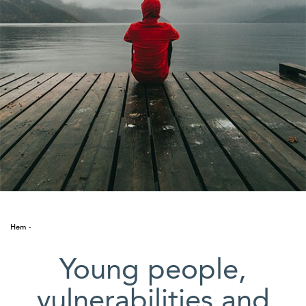
Suomi
Íslenska
Hem
Young people,
vulnerabilities and