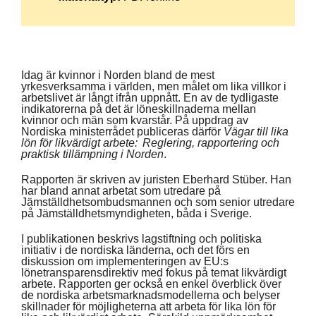
Idag är kvinnor i Norden bland de mest
yrkesverksamma i världen, men målet om lika villkor i
arbetslivet är långt ifrån uppnått. En av de tydligaste
indikatorerna på det är löneskillnaderna mellan
kvinnor och män som kvarstår. På uppdrag av
Nordiska ministerrådet publiceras därför
Vägar till lika
lön för likvärdigt arbete: Reglering, rapportering och
praktisk tillämpning i Norden
.
Rapporten är skriven av juristen Eberhard Stüber. Han
har bland annat arbetat som utredare på
Jämställdhetsombudsmannen och som senior utredare
på Jämställdhetsmyndigheten, båda i Sverige.
I publikationen beskrivs lagstiftning och politiska
initiativ i de nordiska länderna, och det förs en
diskussion om implementeringen av EU:s
lönetransparensdirektiv med fokus på temat likvärdigt
arbete. Rapporten ger också en enkel överblick över
de nordiska arbetsmarknadsmodellerna och belyser
skillnader för möjligheterna att arbeta för lika lön för