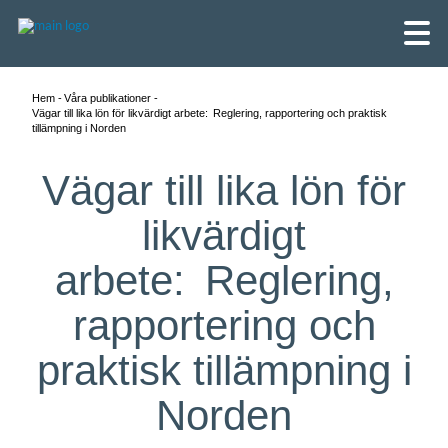
Hem
Våra publikationer
Vägar till lika lön för likvärdigt arbete: Reglering, rapportering och praktisk
tillämpning i Norden
Vägar till lika lön för
likvärdigt
arbete: Reglering,
rapportering och
praktisk tillämpning i
English
Norden
Skandinaviska