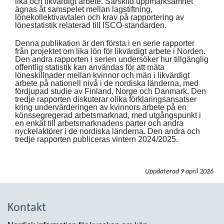
lika och likvärdigt arbete. Särskild uppmärksamhet
ägnas åt samspelet mellan lagstiftning,
lönekollektivavtalen och krav på rapportering av
lönestatistik relaterad till ISCO-standarden.
Denna publikation är den första i en serie rapporter
från projektet om lika lön för likvärdigt arbete i Norden.
Den andra rapporten i serien undersöker hur tillgänglig
offentlig statistik kan användas för att mäta
löneskillnader mellan kvinnor och män i likvärdigt
arbete på nationell nivå i de nordiska länderna, med
fördjupad studie av Finland, Norge och Danmark. Den
tredje rapporten diskuterar olika förklaringsansatser
kring undervärderingen av kvinnors arbete på en
könssegregerad arbetsmarknad, med utgångspunkt i
en enkät till arbetsmarknadens parter och andra
nyckelaktörer i de nordiska länderna. Den andra och
tredje rapporten publiceras vintern 2024/2025.
Uppdaterad
9 april 2026
Kontakt