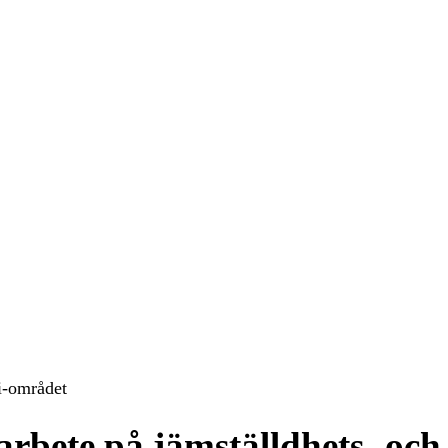
i-området
rbete på jämställdhets- och