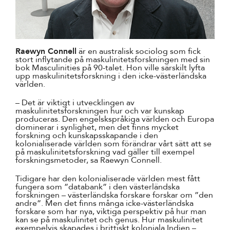
Raewyn Connell
är en australisk sociolog som fick
stort inflytande på maskulinitetsforskningen med sin
bok Masculinities på 90-talet. Hon ville särskilt lyfta
upp maskulinitetsforskning i den icke-västerländska
världen.
– Det är viktigt i utvecklingen av
maskulinitetsforskningen hur och var kunskap
produceras. Den engelskspråkiga världen och Europa
dominerar i synlighet, men det finns mycket
forskning och kunskapsskapande i den
kolonialiserade världen som förändrar vårt sätt att se
på maskulinitetsforskning vad gäller till exempel
forskningsmetoder, sa Raewyn Connell.
Tidigare har den kolonialiserade världen mest fått
fungera som ”databank” i den västerländska
forskningen – västerländska forskare forskar om ”den
andre”. Men det finns många icke-västerländska
forskare som har nya, viktiga perspektiv på hur man
kan se på maskulinitet och genus. Hur maskulinitet
exempelvis skapades i brittiskt koloniala Indien –