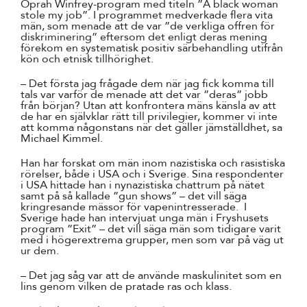
Oprah Winfrey-program med titeln ”A black woman
stole my job”. I programmet medverkade flera vita
män, som menade att de var ”de verkliga offren för
diskriminering” eftersom det enligt deras mening
förekom en systematisk positiv särbehandling utifrån
kön och etnisk tillhörighet.
– Det första jag frågade dem när jag fick komma till
tals var varför de menade att det var ”deras” jobb
från början? Utan att konfrontera mäns känsla av att
de har en självklar rätt till privilegier, kommer vi inte
att komma någonstans när det gäller jämställdhet, sa
Michael Kimmel.
Han har forskat om män inom nazistiska och rasistiska
rörelser, både i USA och i Sverige. Sina respondenter
i USA hittade han i nynazistiska chattrum på nätet
samt på så kallade ”gun shows” – det vill säga
kringresande mässor för vapenintresserade. I
Sverige hade han intervjuat unga män i Fryshusets
program ”Exit” – det vill säga män som tidigare varit
med i högerextrema grupper, men som var på väg ut
ur dem.
– Det jag såg var att de använde maskulinitet som en
lins genom vilken de pratade ras och klass.