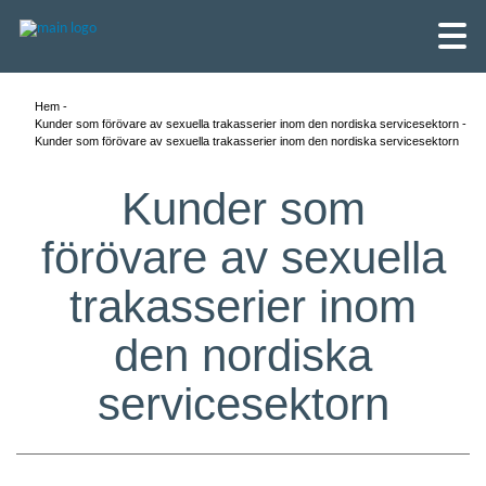
Hem
Kunder som förövare av sexuella trakasserier inom den nordiska servicesektorn
Kunder som förövare av sexuella trakasserier inom den nordiska servicesektorn
Kunder som
förövare av sexuella
trakasserier inom
den nordiska
servicesektorn
English
Skandinaviska