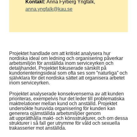
Kontakt:
Anna Fyrberg Yngfalk,
anna.yngfalk@kau.se
Projektet handlade om att kritiskt analysera hur
nordiska ideal om ledning och organisering påverkar
arbetsmiljön för anställda inom serviceyrken och
detaljhandel. Projektet fokuserade särskilt på
kundorienteringsideal som ofta ses som ”naturliga” och
självklara för det nordiska sättet att organisera arbetet
inom serviceyrken.
Projektet analyserade konsekvenserna av att kunden
prioriteras, exempelvis hur det leder till problematiska
maktrelationer mellan kund och anställd. Projektet
undersökte huruvida organisering för kunden kan
generera ojämställda arbetsmiljöer genom
att upprätthålla makt- och könsstrukturer, och om dessa
strukturer i så fall ger utrymme för våld och sexuella
trakasserier mot anställda.