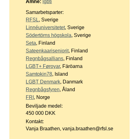
Ämne:
lgbti
Suomi
Samarbetsparter:
Íslenska
RFSL
, Sverige
Linnéuniversitetet
, Sverige
Södertörns högskola
, Sverige
Seta
, Finland
Sateenkaariseniorit
, Finland
Regnbågsallians
, Finland
LGBT+ Føroyar
, Färöarna
Samtokin78
, Island
LGBT Denmark
, Danmark
Regnbågsfyren
, Åland
FRI
, Norge
Beviljade medel:
450 000 DKK
Kontakt:
Vanja Braathen, vanja.braathen@rfsl.se