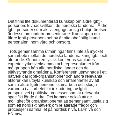
Det finns lite dokumenterad kunskap om äldre lgbti-
personers levnadsvillkor i de nordiska länderna . Äldre
lgbti-personer som aktivt engagerar sig i hbtqi-rörelsen
är dessutom underrepresenterade. Kunskapen om
äldre lgbti-personers behov är ofta obefintlig bland
personalen inom vård och omsorg.
Trots gemensamma utmaningar finns inte så mycket
samarbete mellan de nordiska länderna kring lgbti och
åldrande. Genom en fysisk konferens samlades
experter, yrkesverksamma och representanter från
målgruppen från alla nordiska länder och de
självstyrande områdena. Konferensen utmynnade i ett
nätverk där lgbti-organisationer och andra relevanta
aktörer kan utbyta kunskap och erfarenheter av att
samla äldre lgbti-personer, samarbeta och stödja
varandra i att arbetet för inkludering av lgbti-
perspektivet i politiska processer som är relevanta
specifikt för de äldre. Det kommer också att ge
möjlighet för organisationerna att gemensamt uttala sig
som ett nordiskt nätverk om relaterade frågor och
processer i samhället på nordisk nivå, EU-nivå och
FN-nivå.