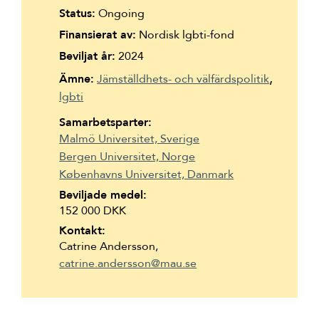
Suomi
Status:
Ongoing
Finansierat av:
Nordisk lgbti-fond
Íslenska
Beviljat år:
2024
Ämne:
Jämställdhets- och välfärdspolitik
lgbti
Samarbetsparter:
Malmö Universitet, Sverige
Bergen Universitet, Norge
Københavns Universitet, Danmark
Beviljade medel:
152 000 DKK
Kontakt:
Catrine Andersson,
catrine.andersson@mau.se