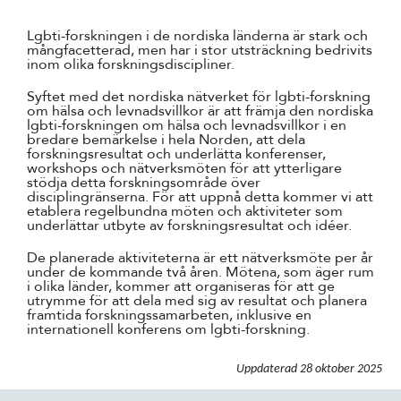
Lgbti-forskningen i de nordiska länderna är stark och
mångfacetterad, men har i stor utsträckning bedrivits
inom olika forskningsdiscipliner.
Syftet med det nordiska nätverket för lgbti-forskning
om hälsa och levnadsvillkor är att främja den nordiska
lgbti-forskningen om hälsa och levnadsvillkor i en
bredare bemärkelse i hela Norden, att dela
forskningsresultat och underlätta konferenser,
workshops och nätverksmöten för att ytterligare
stödja detta forskningsområde över
disciplingränserna. För att uppnå detta kommer vi att
etablera regelbundna möten och aktiviteter som
underlättar utbyte av forskningsresultat och idéer.
De planerade aktiviteterna är ett nätverksmöte per år
under de kommande två åren. Mötena, som äger rum
i olika länder, kommer att organiseras för att ge
utrymme för att dela med sig av resultat och planera
framtida forskningssamarbeten, inklusive en
internationell konferens om lgbti-forskning.
Uppdaterad
28 oktober 2025