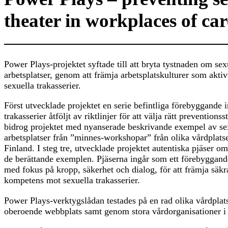
theater in workplaces of car
Power Plays-projektet syftade till att bryta tystnaden om sex
arbetsplatser, genom att främja arbetsplatskulturer som akti
sexuella trakasserier.
Först utvecklade projektet en serie befintliga förebyggande 
trakasserier åtföljt av riktlinjer för att välja rätt preventions
bidrog projektet med nyanserade beskrivande exempel av sex
arbetsplatser från ”minnes-workshopar” från olika vårdplat
Finland. I steg tre, utvecklade projektet autentiska pjäser om
de berättande exemplen. Pjäserna ingår som ett förebyggan
med fokus på kropp, säkerhet och dialog, för att främja säkr
kompetens mot sexuella trakasserier.
Power Plays-verktygslådan testades på en rad olika vårdplat
oberoende webbplats samt genom stora vårdorganisationer i