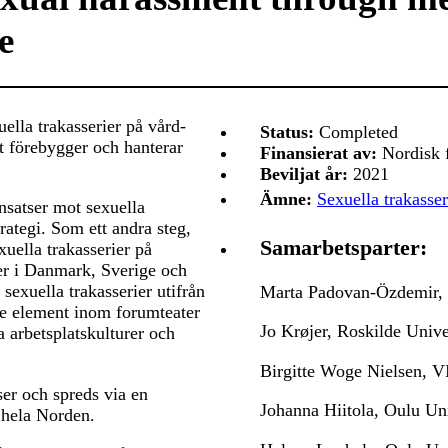
e
uella trakasserier på vård-
Status:
Completed
vt förebygger och hanterar
Finansierat av:
Nordisk f
Beviljat år:
2021
Ämne:
Sexuella trakasser
insatser mot sexuella
strategi. Som ett andra steg,
Samarbetsparter:
uella trakasserier på
ser i Danmark, Sverige och
 sexuella trakasserier utifrån
Marta Padovan-Özdemir, 
de element inom forumteater
Jo Krøjer, Roskilde Univ
a arbetsplatskulturer och
Birgitte Woge Nielsen, V
ser och spreds via en
Johanna Hiitola, Oulu Uni
 hela Norden.