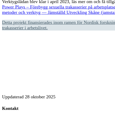
Verktygslådan blev klar i april 2023, läs mer om och få tillg
Power Plays – Förebygg sexuella trakasserier på arbetsplats
metoder och verktyg — Jämställd Utveckling Skåne (jamstal
Detta projekt finansierades inom ramen för Nordisk forskni
trakasserier i arbetslivet.
Uppdaterad
28 oktober 2025
Kontakt