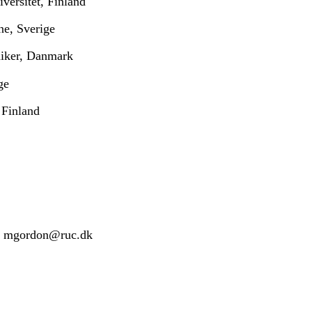
versitet, Finland
ne, Sverige
niker, Danmark
ge
 Finland
, mgordon@ruc.dk