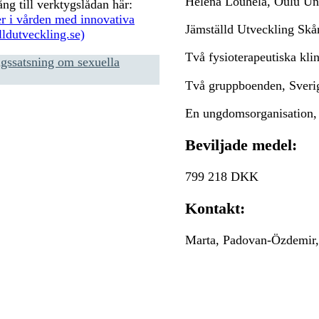
Helena Louhela, Oulu Uni
ång till verktygslådan här:
er i vården med innovativa
Jämställd Utveckling Skå
ldutveckling.se)
Två fysioterapeutiska kli
ngssatsning om sexuella
Två gruppboenden, Sveri
En ungdomsorganisation,
Beviljade medel:
799 218 DKK
Kontakt:
Marta, Padovan-Özdemir