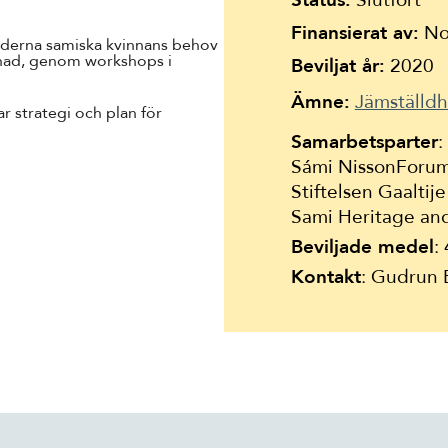
Status:
Slutfört
Suomi
Finansierat av:
Nor
Íslenska
oderna samiska kvinnans behov
nad, genom workshops i
Beviljat år:
2020
Ämne:
Jämställdhe
 strategi och plan för
Samarbetsparter
:
Sámi NissonForum
Stiftelsen Gaaltije
Sami Heritage a
Beviljade medel
:
Kontakt
: Gudrun E