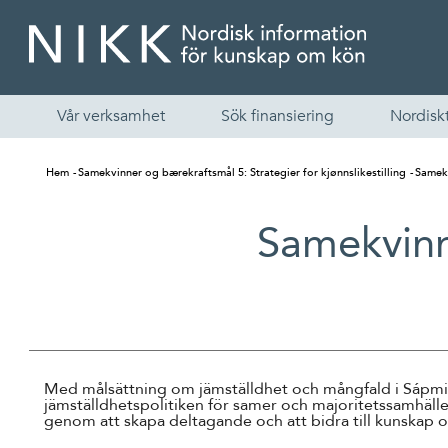
Vår verksamhet
Sök finansiering
Nordiskt
Hem
Samekvinner og bærekraftsmål 5: Strategier for kjønnslikestilling
Samekv
Samekvinn
Med målsättning om jämställdhet och mångfald i Sápmi 
jämställdhets­politiken för samer och majoritetssamhälle
genom att skapa deltagande och att bidra till kunskap o