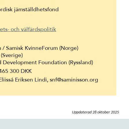
disk jämställdhetsfond
ts- och välfärdspolitik
 / Samisk KvinneForum (Norge)
 (Sverige)
nd Development Foundation
(Ryssland)
 465 300 DKK
liissá Eriksen Lindi, snf@saminisson.org
Uppdaterad
28 oktober 2025