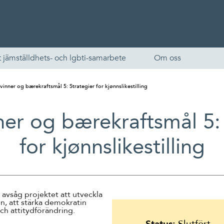
 jämställdhets- och lgbti-samarbete
Om oss
inner og bærekraftsmål 5: Strategier for kjønnslikestilling
er og bærekraftsmål 5: 
for kjønnslikestilling
English
avsåg projektet att utveckla
n, att stärka demokratin
Skandinaviska
ch attitydförändring.