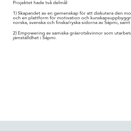
Projektet hade två delmål:
1) Skapandet av en gemenskap för att diskutera den m
och en plattform för motivation och kunskapsuppbygg
norska, svenska och finska/ryska sidorna av Sápmi, samt
2) Empowering av samiska gräsrotskvinnor som utarbetar
jämställdhet i Sápmi.