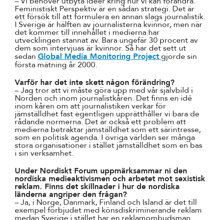
– Vi behöver utbyta idéer kring hur vi kan förändra.
Feministiskt Perspektiv är en sådan strategi. Det är
ett försök till att formulera en annan slags journalistik.
I Sverige är hälften av journalisterna kvinnor, men när
det kommer till innehållet i medierna har
utvecklingen stannat av. Bara ungefär 30 procent av
dem som intervjuas är kvinnor. Så har det sett ut
sedan
Global Media Monitoring Project
gjorde sin
första mätning år 2000.
Varför har det inte skett någon förändring?
– Jag tror att vi måste göra upp med vår självbild i
Norden och inom journalistkåren. Det finns en idé
inom kåren om att journalistiken verkar för
jämställdhet fast egentligen upprätthåller vi bara de
rådande normerna. Det är också ett problem att
medierna betraktar jämställdhet som ett särintresse,
som en politisk agenda. I övriga världen ser många
stora organisationer i stället jämställdhet som en bas
i sin verksamhet.
Under Nordiskt Forum uppmärksammar ni den
nordiska medieaktivismen och arbetet mot sexistisk
reklam. Finns det skillnader i hur de nordiska
länderna angriper den frågan?
– Ja, i Norge, Danmark, Finland och Island är det till
exempel förbjudet med könsdiskriminerande reklam
medan Sverige i stället har en reklamombudsman