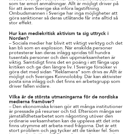
som tar emot anmälningar. Allt är möjligt driver på
för att även Sverige ska införa lagstiftning.
Ombudsmannen i Sverige har inga möjligheter att
göra sanktioner så deras utlåtande får inte alltid så
stor effekt.
Hur kan mediekritisk aktivism ta sig uttryck i
Norden?
– Sociala medier har blivit ett viktigt verktyg och det
kan bli som en explosion. När enskilda personer
protesterar kan deras inlägg spridas till hundra
tusentals personer och den uppmärksamheten är
viktig. Samtidigt finns det en poäng i att fånga upp
kritiken och ge den längre liv. I Sverige försöker vi
göra det med sidan ”Reklamera” som drivs av Allt är
möjligt och Sveriges Kvinnolobby. Där kan aktivister
posta sina inlägg och det finns en arbetsgrupp som
driver fallen vidare.
Vilka är de största utmaningarna för de nordiska
medierna framöver?
– Den ekonomiska krisen gör att många institutioner
är pressade på resurser och tid. Eftersom många ser
jämställdhetsarbetet som någonting utöver den
ordinarie verksamheten kan de uppleva att det inte
finns utrymme att arbeta med frågorna. Det är ett
stort problem och jag tycker att de tänker fel. Som