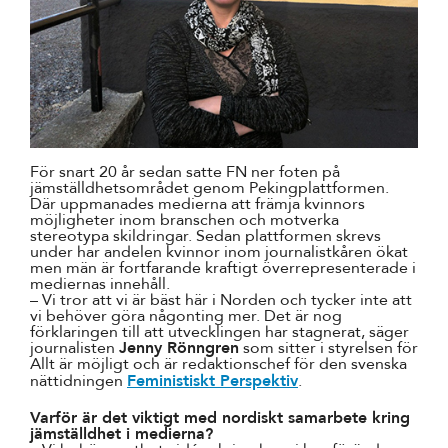
För snart 20 år sedan satte FN ner foten på
jämställdhetsområdet genom Pekingplattformen.
Där uppmanades medierna att främja kvinnors
möjligheter inom branschen och motverka
stereotypa skildringar. Sedan plattformen skrevs
under har andelen kvinnor inom journalistkåren ökat
men män är fortfarande kraftigt överrepresenterade i
mediernas innehåll.
– Vi tror att vi är bäst här i Norden och tycker inte att
vi behöver göra någonting mer. Det är nog
förklaringen till att utvecklingen har stagnerat, säger
journalisten
Jenny Rönngren
som sitter i styrelsen för
Allt är möjligt och är redaktionschef för den svenska
nättidningen
Feministiskt Perspektiv
.
Varför är det viktigt med nordiskt samarbete kring
jämställdhet i medierna?